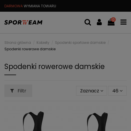
DARMOWA
WYMIANA TOWARU
DARMOWA WYSYŁKA OD
299 PL
0
Strona główna
Kobiety
Spodenki sportowe damskie
Spodenki rowerowe damskie
Spodenki rowerowe damskie
Filtr
Zaznacz
46