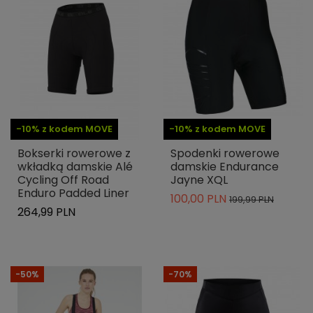
-10% z kodem MOVE
-10% z kodem MOVE
Bokserki rowerowe z
Spodenki rowerowe
wkładką damskie Alé
damskie Endurance
Cycling Off Road
Jayne XQL
Enduro Padded Liner
100,00 PLN
199,99 PLN
264,99 PLN
-50%
-70%