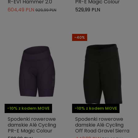
R-EV1 Hammer 2.0
PR-E Magic Colour
604,49 PLN
529,99 PLN
929,99 PLN
-40%
-10% z kodem MOVE
-10% z kodem MOVE
Spodenki rowerowe
Spodenki rowerowe
damskie Alé Cycling
damskie Alé Cycling
PR-E Magic Colour
Off Road Gravel Sierra