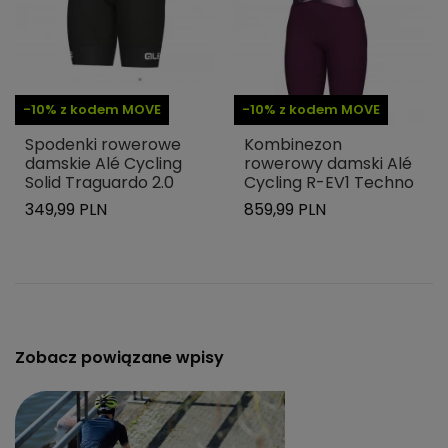
-10% z kodem MOVE
-10% z kodem MOVE
Spodenki rowerowe
Kombinezon
damskie Alé Cycling
rowerowy damski Alé
Solid Traguardo 2.0
Cycling R-EV1 Techno
349,99 PLN
859,99 PLN
Zobacz powiązane wpisy