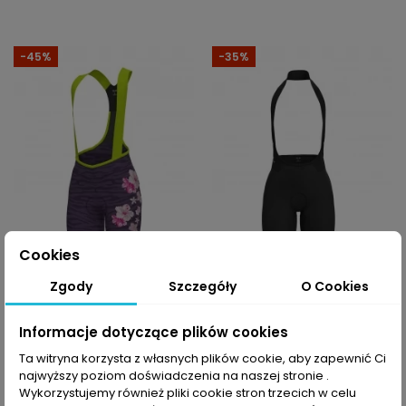
-45%
-35%
Cookies
-10% z kodem MOVE
-10% z kodem MOVE
Zgody
Szczegóły
O Cookies
Spodenki rowerowe
Spodenki rowerowe
damskie Alé Cycling
damskie Alé Cycling
PR-E Sauvage
R-EV1 Velocity Plus
Informacje dotyczące plików cookies
406,99 PLN
591,49 PLN
739,99 PLN
909,99 PLN
Ta witryna korzysta z własnych plików cookie, aby zapewnić Ci
najwyższy poziom doświadczenia na naszej stronie .
Wykorzystujemy również pliki cookie stron trzecich w celu