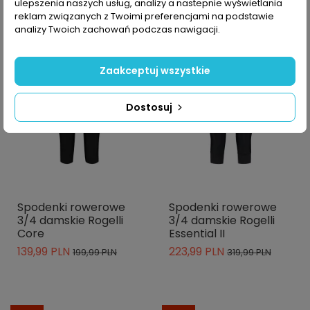
ulepszenia naszych usług, analizy a nastepnie wyświetlania
reklam związanych z Twoimi preferencjami na podstawie
-30%
-30%
analizy Twoich zachowań podczas nawigacji.
Zaakceptuj wszystkie
Dostosuj
Spodenki rowerowe
Spodenki rowerowe
3/4 damskie Rogelli
3/4 damskie Rogelli
Core
Essential II
139,99 PLN
223,99 PLN
199,99 PLN
319,99 PLN