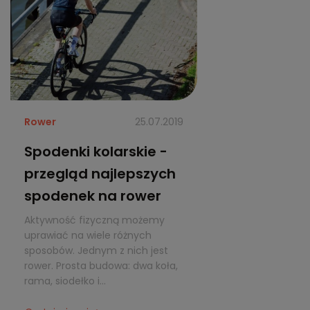
Rower
25.07.2019
Spodenki kolarskie -
przegląd najlepszych
spodenek na rower
Aktywność fizyczną możemy
uprawiać na wiele różnych
sposobów. Jednym z nich jest
rower. Prosta budowa: dwa koła,
rama, siodełko i...