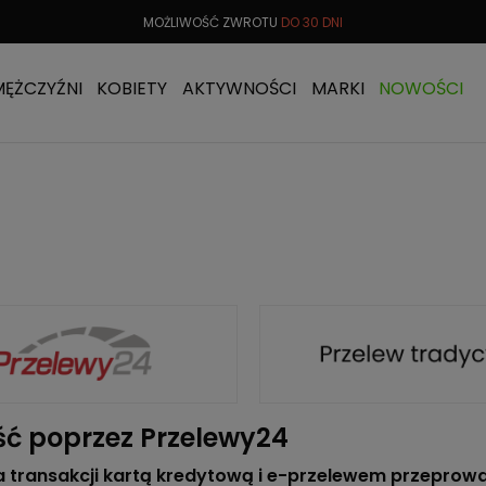
 OD
299 PLN
MOŻLIWOŚĆ ZWROTU
DO 30 DNI
DARMOW
MĘŻCZYŹNI
KOBIETY
AKTYWNOŚCI
MARKI
NOWOŚCI
ść poprzez Przelewy24
a transakcji kartą kredytową i e
-przelewem przeprowa