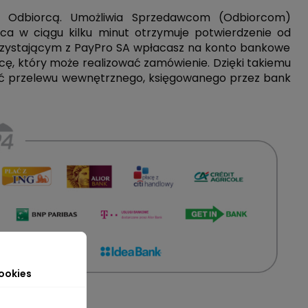
 Odbiorcą. Umożliwia Sprzedawcom (Odbiorcom)
ca w ciągu kilku minut otrzymuje potwierdzenie od
orzystającym z
PayPro SA
wpłacasz na konto bankowe
ę, który może realizować zamówienie. Dzięki takiemu
ć przelewu wewnętrznego, księgowanego przez bank
ookies