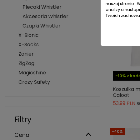
naszej stronie . 
Plecaki Whistler
analizy a nastep
Twoich zachowań
Akcesoria Whistler
Czapki Whistler
X-Bionic
X-Socks
Zanier
ZigZag
Magicshine
-10% z ko
Crazy Safety
Koszulka m
Caloot
53,99 PLN
8
Filtry
-40%
Cena