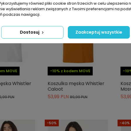
Wykorzystujemy również pliki cookie stron trzecich w celu ulepszenia 
nie wyświetlania reklam związanych z Twoimi preferencjami na pods
 podczas nawigacji.
Dostosuj
Zaakceptuj wszystkie
dem MOVE
-10% z kodem MOVE
-10
ęska Whistler
Koszulka męska Whistler
Kosz
Caloot
Mosv
53,99 PLN
53,9
9,99 PLN
89,99 PLN
-50%
-40%