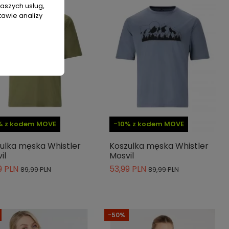
naszych usług,
tawie analizy
% z kodem MOVE
-10% z kodem MOVE
ulka męska Whistler
Koszulka męska Whistler
il
Mosvil
9 PLN
53,99 PLN
89,99 PLN
89,99 PLN
-50%