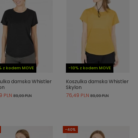
% z kodem MOVE
-10% z kodem MOVE
ulka damska Whistler
Koszulka damska Whistler
on
Skylon
9 PLN
76,49 PLN
89,99 PLN
89,99 PLN
-40%