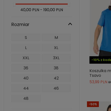
40,00 PLN - 190,00 PLN
Rozmiar
S
M
L
XL
XXL
3XL
-10% z ko
36
38
Koszulka m
Tsavo
40
42
53,99 PLN
8
44
46
48
-50%