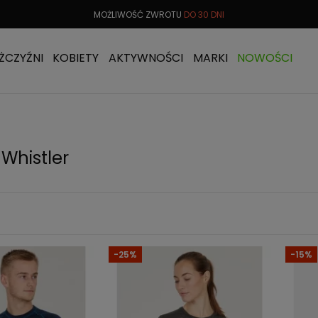
TU
DO 30 DNI
DARMOWA
WYMIANA TOWARU
DARMOWA 
ŻCZYŹNI
KOBIETY
AKTYWNOŚCI
MARKI
NOWOŚCI
 Whistler
-25%
-15%