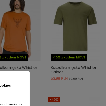
% z kodem MOVE
-10% z kodem MOVE
ulka męska Whistler
Koszulka męska Whistler
ons
Caloot
9 PLN
53,99 PLN
89,99 PLN
89,99 PLN
ookies
-40%
świadczenia na