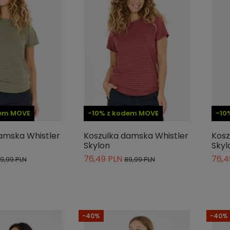
dem MOVE
-10% z kodem MOVE
-10
amska Whistler
Koszulka damska Whistler
Kosz
Skylon
Skyl
76,49 PLN
76,4
9,99 PLN
89,99 PLN
-40%
-40%