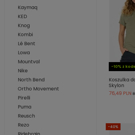
Kaymaq
KED
Knog
Kombi
Lé Bent
Lowa
Mountval
-10% z ko
Nike
Koszulka d
North Bend
Skylon
Ortho Movement
76,49 PLN
8
Pirelli
Puma
Reusch
Rezo
-40%
Ridebrain