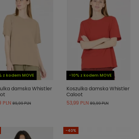
% z kodem MOVE
-10% z kodem MOVE
ulka damska Whistler
Koszulka damska Whistler
ot
Caloot
9 PLN
53,99 PLN
89,99 PLN
89,99 PLN
-40%