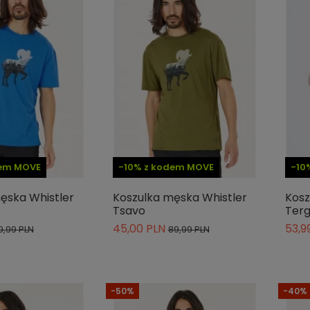
dem MOVE
-10% z kodem MOVE
-10
ęska Whistler
Koszulka męska Whistler
Kosz
Tsavo
Ter
45,00 PLN
53,9
9,99 PLN
89,99 PLN
-50%
-40%