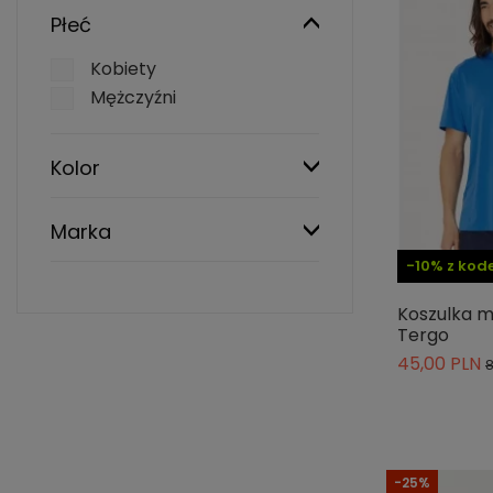
Płeć
Kobiety
Mężczyźni
Kolor
Marka
-10% z ko
Koszulka m
Tergo
45,00 PLN
8
-25%