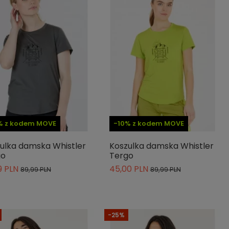
% z kodem MOVE
-10% z kodem MOVE
ulka damska Whistler
Koszulka damska Whistler
go
Tergo
9 PLN
45,00 PLN
89,99 PLN
89,99 PLN
-25%