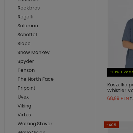
Rockbros
Rogelli
Salomon
Schöffel
Slope
Snow Monkey
Spyder
Tenson
-10% z ko
The North Face
Koszulka p
Tripoint
Whistler V
Uvex
68,99 PLN
1
Viking
Virtus
Walking Stavar
-40%
Waye Vision