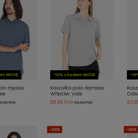
dem MOVE
-10% z kodem MOVE
-10
olo męska
Koszulka polo damska
Kosz
ale
Whistler Vale
Calo
68,99 PLN
53,9
14,99 PLN
114,99 PLN
-40%
-40%