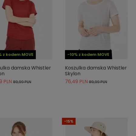
% z kodem MOVE
-10% z kodem MOVE
ulka damska Whistler
Koszulka damska Whistler
on
Skylon
9 PLN
76,49 PLN
89,99 PLN
89,99 PLN
-15%