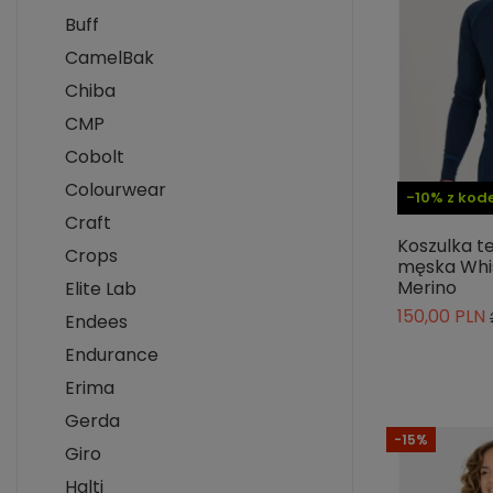
Buff
CamelBak
Chiba
CMP
Cobolt
Colourwear
-10% z ko
Craft
Koszulka 
Crops
męska Whis
Merino
Elite Lab
150,00 PLN
Endees
Endurance
Erima
Gerda
-15%
Giro
Halti