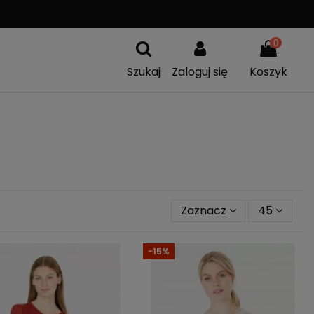
WYSYŁKA OD
299 PLN
0
Szukaj
Zaloguj się
Koszyk
Zaznacz
45
-15%