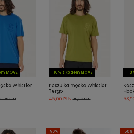
dem MOVE
-10% z kodem MOVE
-10
ęska Whistler
Koszulka męska Whistler
Kosz
Tergo
Hock
45,00 PLN
53,9
9,99 PLN
89,99 PLN
-50%
-50%