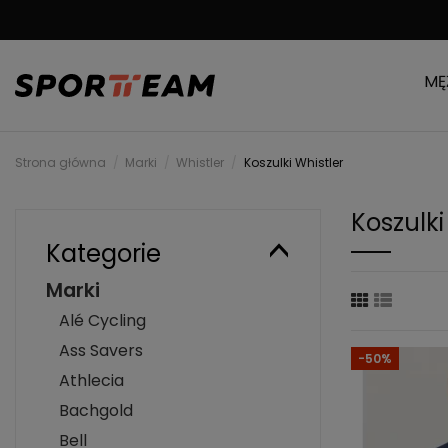
MOŻLIWOŚĆ ZWRO
MĘ
Strona główna
Marki
Whistler
Koszulki Whistler
Koszulki
Kategorie
Marki
Alé Cycling
Ass Savers
-50%
Athlecia
Bachgold
Bell