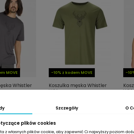
dem MOVE
-10% z kodem MOVE
-10
ęska Whistler
Koszulka męska Whistler
Kosz
Whions
Whi
53,99 PLN
53,9
9,99 PLN
89,99 PLN
dy
Szczegóły
O C
otyczące plików cookies
-40%
-40%
sta z własnych plików cookie, aby zapewnić Ci najwyższy poziom do