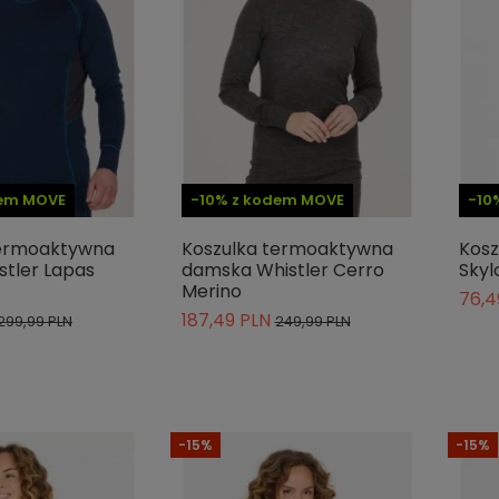
dem MOVE
-10% z kodem MOVE
-10
termoaktywna
Koszulka termoaktywna
Kosz
tler Lapas
damska Whistler Cerro
Skyl
Merino
76,4
187,49 PLN
299,99 PLN
249,99 PLN
-15%
-15%