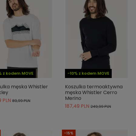
% z kodem MOVE
-10% z kodem MOVE
ulka męska Whistler
Koszulka termoaktywna
ley
męska Whistler Cerro
Merino
9 PLN
89,99 PLN
187,49 PLN
249,99 PLN
-15%