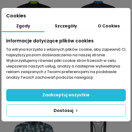
Cookies
Zgody
Szczegóły
O Cookies
Informacje dotyczące plików cookies
Ta witryna korzysta z własnych plików cookie, aby zapewnić Ci
najwyższy poziom doświadczenia na naszej stronie .
Wykorzystujemy również pliki cookie stron trzecich w celu
ulepszenia naszych usług, analizy a nastepnie wyświetlania
Koszulka rowerowa
Koszulka rowerowa
reklam związanych z Twoimi preferencjami na podstawie
męska Rogelli Hero II
męska Rogelli Hero II
analizy Twoich zachowań podczas nawigacji.
237,29 PLN
237,29 PLN
338,99 PLN
338,99 PLN
Zaakceptuj wszystkie
Dostosuj
-30%
-30%