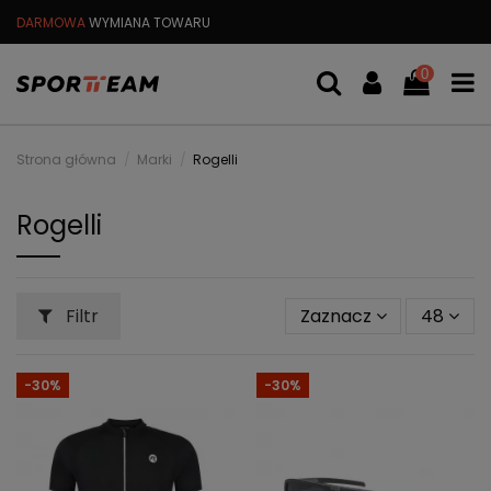
DARMOWA
WYMIANA TOWARU
DARMOWA WYSYŁKA OD
299 PL
0
Strona główna
Marki
Rogelli
Rogelli
Filtr
Zaznacz
48
-30%
-30%