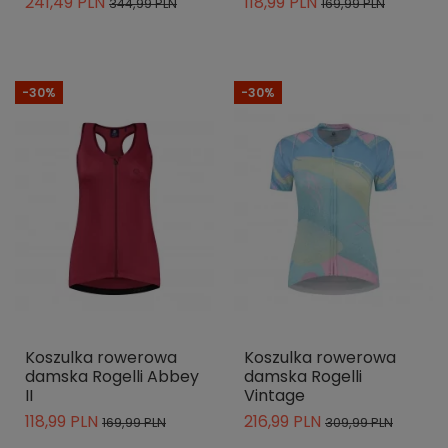
241,49 PLN
118,99 PLN
344,99 PLN
169,99 PLN
-30%
-30%
Koszulka rowerowa
Koszulka rowerowa
damska Rogelli Abbey
damska Rogelli
II
Vintage
118,99 PLN
216,99 PLN
169,99 PLN
309,99 PLN