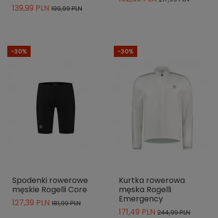
139,99 PLN
199,99 PLN
-30%
-30%
Spodenki rowerowe
Kurtka rowerowa
męskie Rogelli Core
męska Rogelli
Emergency
127,39 PLN
181,99 PLN
171,49 PLN
244,99 PLN