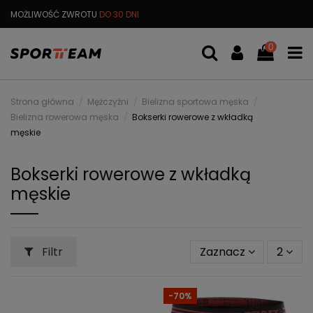
MOŻLIWOŚĆ ZWROTU
DO 30 DNI
DARMOWA
WYMIANA TOWARU
0
Strona główna
Mężczyźni
Bielizna sportowa męska
Bielizna rowerowa męska
Bokserki rowerowe z wkładką
męskie
Bokserki rowerowe z wkładką
męskie
Filtr
Zaznacz
2
-70%