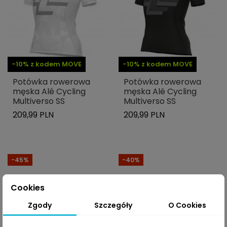
-10% z kodem MOVE
-10% z kodem MOVE
Potówka rowerowa
Potówka rowerowa
męska Alé Cycling
męska Alé Cycling
Multiverso SS
Multiverso SS
209,99 PLN
209,99 PLN
-45%
-40%
Cookies
Zgody
Szczegóły
O Cookies