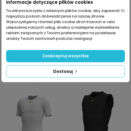
Informacje dotyczące plików cookies
Ta witryna korzysta z własnych plików cookie, aby zapewnić Ci
najwyższy poziom doświadczenia na naszej stronie .
Wykorzystujemy również pliki cookie stron trzecich w celu
ulepszenia naszych usług, analizy a nastepnie wyświetlania
-10% z kodem MOVE
-10% z kodem MOVE
reklam związanych z Twoimi preferencjami na podstawie
Potówka rowerowa
Potówka rowerowa
analizy Twoich zachowań podczas nawigacji.
męska Alé Cycling
męska Alé Cycling S1
Etesia
Spring Sleeveless
Zaakceptuj wszystkie
131,99 PLN
191,99 PLN
239,99 PLN
319,99 PLN
Dostosuj