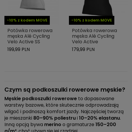
-10% z kodem MOVE
-10% z kodem MOVE
Potówka rowerowa
Potówka rowerowa
męska Alé Cycling
męska Alé Cycling
Velo Active SS
Velo Active
199,99 PLN
179,99 PLN
Czym są podkoszulki rowerowe męskie?
Męskie podkoszulki rowerowe
to dopasowane
warstwy bazowe, które skutecznie odprowadzają
wilgoć i podnoszą komfort jazdy. Najczęściej tworzą
je mieszanki
80–90% poliestru
i
10–20% elastanu
.
Inną opcją bywa
merino
o gramaturze
150–200
g/m²
, choć używa się jej rzadziej.