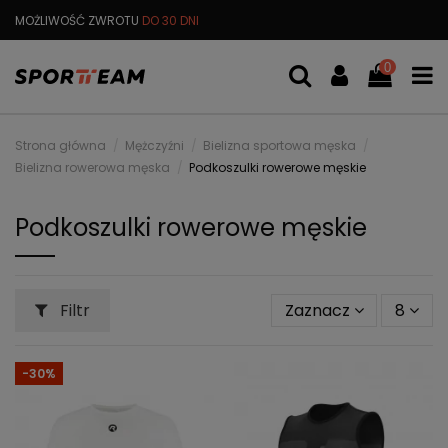
MOŻLIWOŚĆ ZWROTU
DO 30 DNI
DARMOWA
WYMIANA TOWARU
0
Strona główna
Mężczyźni
Bielizna sportowa męska
Bielizna rowerowa męska
Podkoszulki rowerowe męskie
Podkoszulki rowerowe męskie
Filtr
Zaznacz
8
-30%