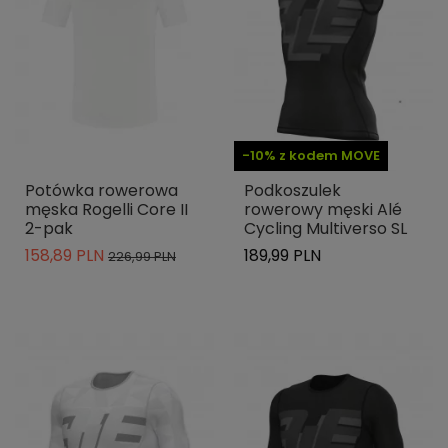
-10% z kodem MOVE
Potówka rowerowa
Podkoszulek
męska Rogelli Core II
rowerowy męski Alé
2-pak
Cycling Multiverso SL
158,89 PLN
189,99 PLN
226,99 PLN