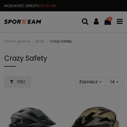
MOŻLIWOŚĆ ZWROTU
DO 30 DNI
DARMOWA
WYMIANA TOWARU
0
Strona główna
Marki
Crazy Safety
Crazy Safety
Filtr
Zaznacz
14