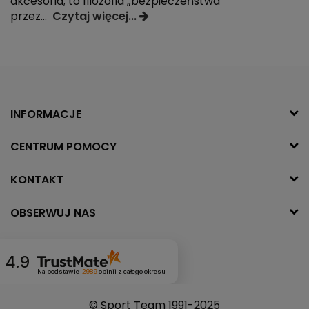
akcesoria; to filozofia „bezpieczeństwa
przez
...
Czytaj więcej...
INFORMACJE
CENTRUM POMOCY
KONTAKT
OBSERWUJ NAS
4.9
Na podstawie
2989
opinii
z całego okresu
© Sport Team 1991-2025