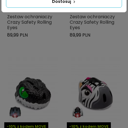
Dostosuj
-10% z kodem MOVE
-10% z kodem MOVE
Zestaw ochraniaczy
Zestaw ochraniaczy
Crazy Safety Rolling
Crazy Safety Rolling
Eyes
Eyes
89,99 PLN
89,99 PLN
-10% z kodem MOVE
-10% z kodem MOVE