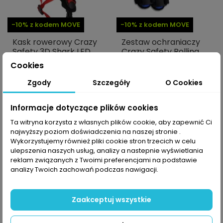
-10% z kodem MOVE
-10% z kodem MOVE
Kask rowerowy Crazy
Zestaw ochraniaczy
Safety 3D Shark LED
Crazy Safety Rolling
Eyes
269,99 PLN
Cookies
89,99 PLN
Zgody
Szczegóły
O Cookies
Informacje dotyczące plików cookies
Ta witryna korzysta z własnych plików cookie, aby zapewnić Ci
najwyższy poziom doświadczenia na naszej stronie .
Wykorzystujemy również pliki cookie stron trzecich w celu
ulepszenia naszych usług, analizy a nastepnie wyświetlania
reklam związanych z Twoimi preferencjami na podstawie
analizy Twoich zachowań podczas nawigacji.
Zaakceptuj wszystkie