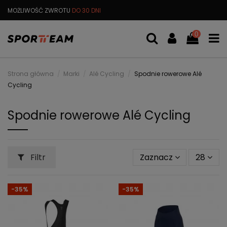
DARMOWA
WYMIANA TOWARU
DARMOWA WYSYŁKA OD
299 PL
0
Strona główna
Marki
Alé Cycling
Spodnie rowerowe Alé
Cycling
Spodnie rowerowe Alé Cycling
Filtr
Zaznacz
28
-35%
-35%