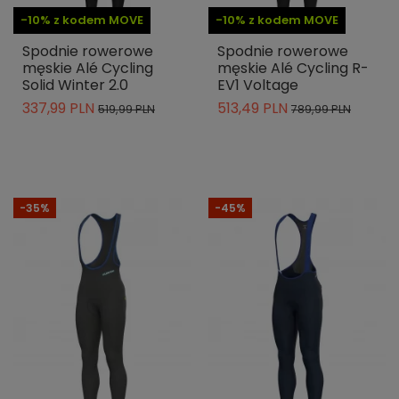
-10% z kodem MOVE
-10% z kodem MOVE
Spodnie rowerowe
Spodnie rowerowe
męskie Alé Cycling
męskie Alé Cycling R-
Solid Winter 2.0
EV1 Voltage
337,99 PLN
513,49 PLN
519,99 PLN
789,99 PLN
-35%
-45%