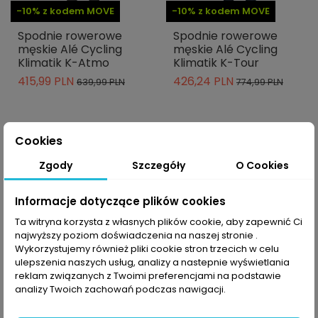
-10% z kodem MOVE
-10% z kodem MOVE
Spodnie rowerowe
Spodnie rowerowe
męskie Alé Cycling
męskie Alé Cycling
Klimatik K-Atmo
Klimatik K-Tour
415,99 PLN
426,24 PLN
639,99 PLN
774,99 PLN
Cookies
-40%
-40%
Zgody
Szczegóły
O Cookies
Informacje dotyczące plików cookies
Ta witryna korzysta z własnych plików cookie, aby zapewnić Ci
najwyższy poziom doświadczenia na naszej stronie .
Wykorzystujemy również pliki cookie stron trzecich w celu
ulepszenia naszych usług, analizy a nastepnie wyświetlania
reklam związanych z Twoimi preferencjami na podstawie
analizy Twoich zachowań podczas nawigacji.
-10% z kodem MOVE
-10% z kodem MOVE