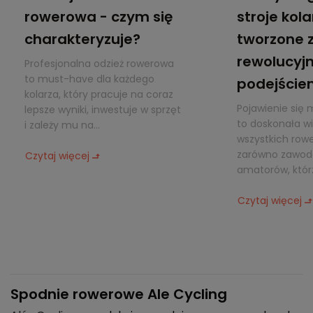
rowerowa - czym się
stroje kola
charakteryzuje?
tworzone 
rewolucyj
Profesjonalna odzież rowerowa
to must-have dla każdego
podejście
kolarza, który pracuje na coraz
Pojawienie się 
lepsze wyniki, inwestuje w sprzęt
to doskonała w
i zależy mu na...
wszystkich row
zarówno zawodo
Czytaj więcej
amatorów, którz
Czytaj więcej
Spodnie rowerowe Ale Cycling