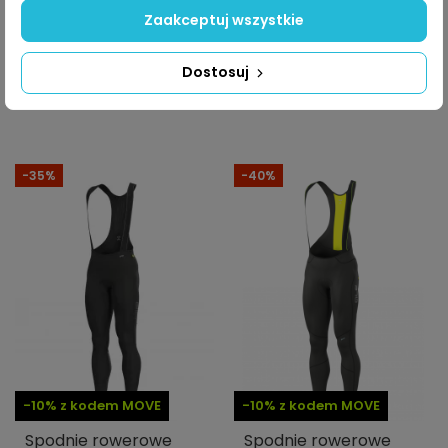
Spodnie rowerowe 3/4
Spodnie rowerowe
Zaakceptuj wszystkie
męskie Alé Cycling
męskie Alé Cycling R-
Solid Winter
EV1 Clima Warm Plus
Dostosuj
299,99 PLN
584,99 PLN
499,99 PLN
974,99 PLN
-35%
-40%
-10% z kodem MOVE
-10% z kodem MOVE
Spodnie rowerowe
Spodnie rowerowe