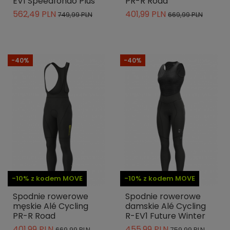
EV1 Speedfondo Plus
PR-R Road
562,49 PLN
401,99 PLN
749,99 PLN
669,99 PLN
-40%
-40%
-10% z kodem MOVE
-10% z kodem MOVE
Spodnie rowerowe
Spodnie rowerowe
męskie Alé Cycling
damskie Alé Cycling
PR-R Road
R-EV1 Future Winter
401,99 PLN
455,99 PLN
669,99 PLN
759,99 PLN