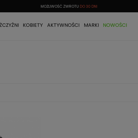
 OD
299 PLN
MOŻLIWOŚĆ ZWROTU
DO 30 DNI
DARMOW
ŻCZYŹNI
KOBIETY
AKTYWNOŚCI
MARKI
NOWOŚCI