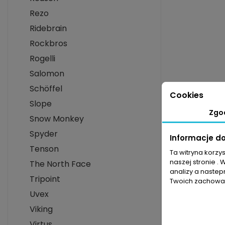
Rezo
Ridebrain
Rockbros
Rogelli
Salomon
Schöffel
Cookies
Slope
Zgo
Snow Monkey
Spyder
Informacje d
Tenson
Ta witryna korzy
naszej stronie . 
The North Face
analizy a nastep
Tripoint
Twoich zachowań
Uvex
Viking
Virtus