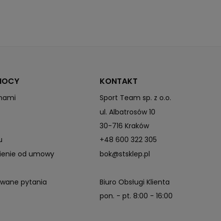
MOCY
KONTAKT
 nami
Sport Team sp. z o.o.
ul. Albatrosów 10
30-716 Kraków
u
+48 600 322 305
pienie od umowy
bok@stsklep.pl
awane pytania
Biuro Obsługi Klienta
pon. - pt. 8:00 - 16:00