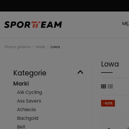
DARMOWA WYSYŁKA
MĘ
Strona główna
Marki
Lowa
Lowa
Kategorie
Marki
Alé Cycling
Ass Savers
-60%
Athlecia
Bachgold
Bell