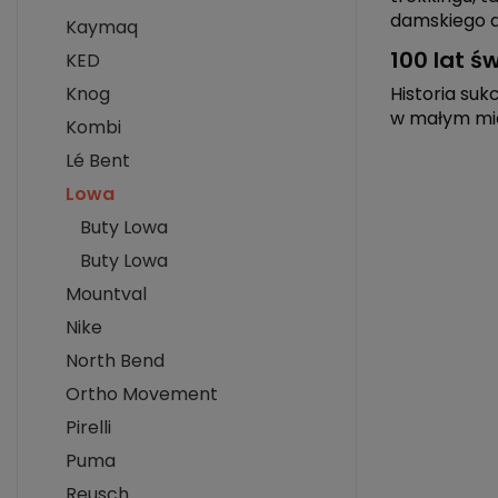
damskiego d
Kaymaq
100 lat św
KED
Knog
Historia suk
w małym mi
Kombi
Lé Bent
Lowa
Buty Lowa
Buty Lowa
Mountval
Nike
North Bend
Ortho Movement
Pirelli
Puma
Reusch