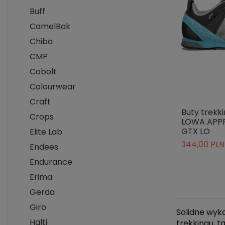
Buff
CamelBak
Chiba
CMP
Cobolt
Colourwear
Craft
Buty trekk
Crops
LOWA APP
GTX LO
Elite Lab
344,00 PLN
Endees
Endurance
Erima
Gerda
Giro
Solidne wyk
Halti
trekkingu, 