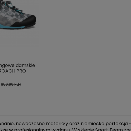
ingowe damskie
ROACH PRO
859,99 PLN
onanie, nowoczesne materiały oraz niemiecka perfekcja 
także w profesjonalnym wydaniu. W sklepie Sport Team z