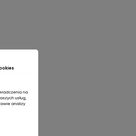
ookies
świadczenia na
naszych usług,
tawie analizy