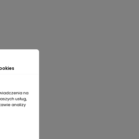
ookies
świadczenia na
naszych usług,
tawie analizy