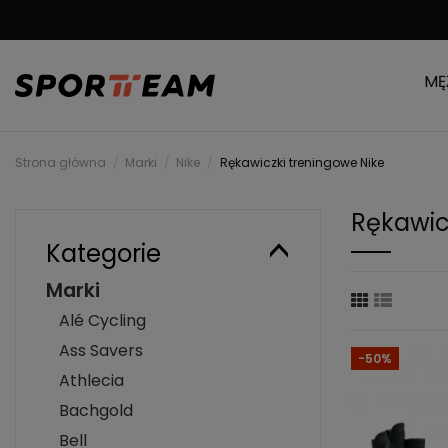
DARMOWA WYSYŁKA
MĘ
Strona główna
Marki
Nike
Rękawiczki treningowe Nike
Rękawic
Kategorie
Marki
Alé Cycling
Ass Savers
-50%
Athlecia
Bachgold
Bell