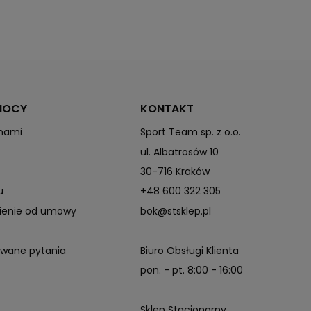
MOCY
KONTAKT
 nami
Sport Team sp. z o.o.
ul. Albatrosów 10
30-716 Kraków
u
+48 600 322 305
pienie od umowy
bok@stsklep.pl
awane pytania
Biuro Obsługi Klienta
pon. - pt. 8:00 - 16:00
Sklep Stacjonarny