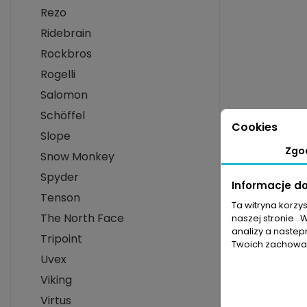
Rezo
Ridebrain
Rockbros
Rogelli
Salomon
Schöffel
Cookies
Slope
Zgo
Snow Monkey
Spyder
Informacje d
Tenson
Ta witryna korzy
The North Face
naszej stronie . 
analizy a nastep
Tripoint
Twoich zachowań
Uvex
Viking
Virtus