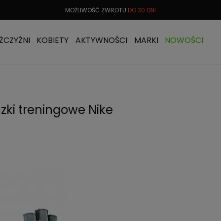
 OD
299 PLN
MOŻLIWOŚĆ ZWROTU
DO 30 DNI
DARMOW
ŻCZYŹNI
KOBIETY
AKTYWNOŚCI
MARKI
NOWOŚCI
zki treningowe Nike