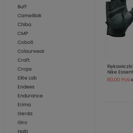
Buff
CamelBak
Chiba
CMP
Cobolt
Colourwear
Craft
Rękawiczki
Crops
Nike Essent
Elite Lab
80,00 PLN
1
Endees
Endurance
Erima
Gerda
Giro
Halti