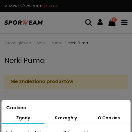
MOŻLIWOŚĆ ZWROTU
DO 30 DNI
DARMOWA
WYMIANA TOWARU
0
Strona główna
Marki
Puma
Nerki Puma
Nerki Puma
Nie znaleziono produktów
Cookies
Zgody
Szczegóły
O Cookies