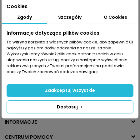
Cookies
Zgody
Szczegóły
O Cookies
Informacje dotyczące plików cookies
-10% z kodem MOVE
Ta witryna korzysta z własnych plików cookie, aby zapewnić Ci
najwyższy poziom doświadczenia na naszej stronie .
Bluza sherpa męska
Wykorzystujemy również pliki cookie stron trzecich w celu
Colourwear Snap Pile
ulepszenia naszych usług, analizy a nastepnie wyświetlania
reklam związanych z Twoimi preferencjami na podstawie
250,00 PLN
499,99 PLN
analizy Twoich zachowań podczas nawigacji.
Zaakceptuj wszystkie
Dostosuj
INFORMACJE
CENTRUM POMOCY