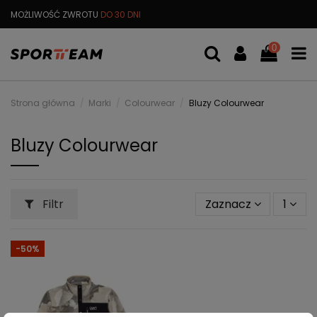
MOŻLIWOŚĆ ZWROTU
DO 30 DNI
DARMOWA
WYMIANA TOWARU
0
Strona główna
Marki
Colourwear
Bluzy Colourwear
Bluzy Colourwear
Filtr
Zaznacz
1
-50%