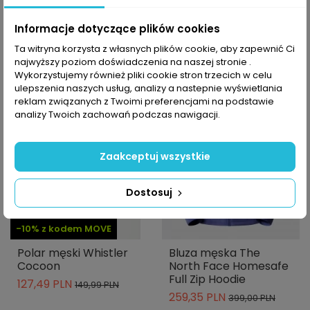
Informacje dotyczące plików cookies
Ta witryna korzysta z własnych plików cookie, aby zapewnić Ci
najwyższy poziom doświadczenia na naszej stronie .
-15%
-35%
Wykorzystujemy również pliki cookie stron trzecich w celu
ulepszenia naszych usług, analizy a nastepnie wyświetlania
reklam związanych z Twoimi preferencjami na podstawie
analizy Twoich zachowań podczas nawigacji.
Zaakceptuj wszystkie
Dostosuj
-10% z kodem MOVE
Polar męski Whistler
Bluza męska The
Cocoon
North Face Homesafe
Full Zip Hoodie
127,49 PLN
149,99 PLN
259,35 PLN
399,00 PLN