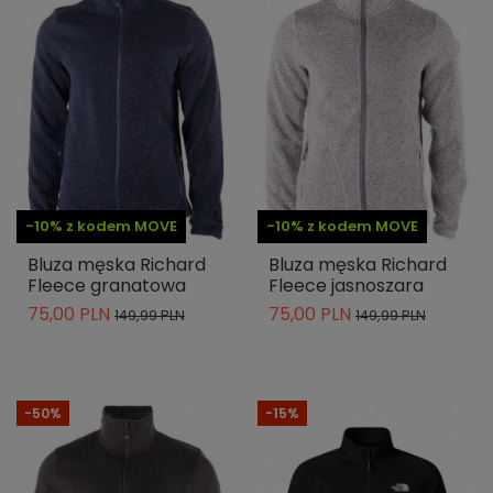
-10% z kodem MOVE
-10% z kodem MOVE
Bluza męska Richard
Bluza męska Richard
Fleece granatowa
Fleece jasnoszara
75,00 PLN
75,00 PLN
149,99 PLN
149,99 PLN
-50%
-15%