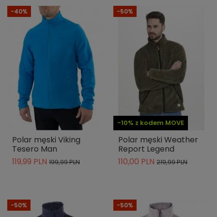
-40%
-50%
-10% z kodem MOVE
Polar męski Viking
Polar męski Weather
Tesero Man
Report Legend
119,99 PLN
110,00 PLN
199,99 PLN
219,99 PLN
-50%
-50%