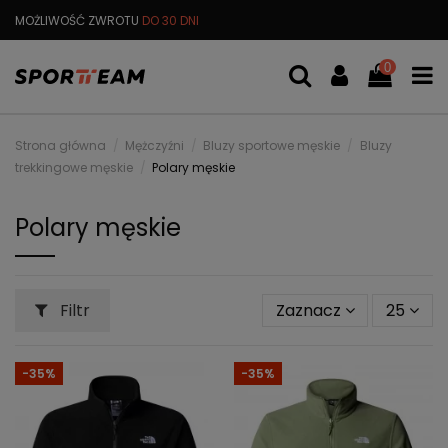
DARMOWA
WYMIANA TOWARU
DARMOWA WYSYŁKA OD
299 PL
0
Strona główna
Mężczyźni
Bluzy sportowe męskie
Bluzy
trekkingowe męskie
Polary męskie
Polary męskie
Filtr
Zaznacz
25
-35%
-35%