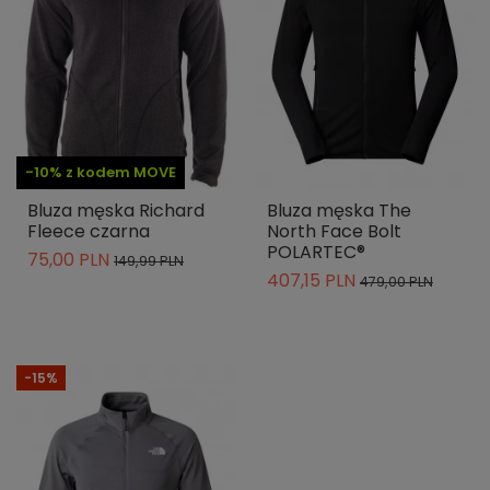
-10% z kodem MOVE
Bluza męska Richard
Bluza męska The
Fleece czarna
North Face Bolt
POLARTEC®
75,00 PLN
149,99 PLN
407,15 PLN
479,00 PLN
-15%