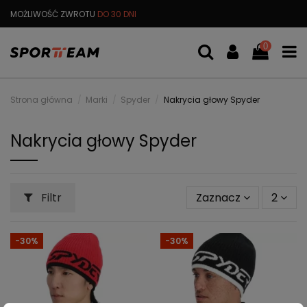
MOŻLIWOŚĆ ZWROTU
DO 30 DNI
DARMOWA
WYMIANA TOWARU
0
Strona główna
Marki
Spyder
Nakrycia głowy Spyder
Nakrycia głowy Spyder
Filtr
Zaznacz
2
-30%
-30%