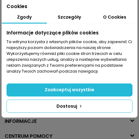
Cookies
Zgody
Szczegóły
O Cookies
Informacje dotyczące plików cookies
Ta witryna korzysta z własnych plików cookie, aby zapewnić Ci
najwyższy poziom doświadczenia na naszej stronie .
Czapka zimowa
Czapka zimowa
Wykorzystujemy również pliki cookie stron trzecich w celu
Spyder Logo
Spyder Logo
ulepszenia naszych usług, analizy a nastepnie wyświetlania
reklam związanych z Twoimi preferencjami na podstawie
118,99 PLN
118,99 PLN
169,99 PLN
169,99 PLN
analizy Twoich zachowań podczas nawigacji.
Zaakceptuj wszystkie
Dostosuj
INFORMACJE
CENTRUM POMOCY