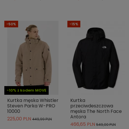
-50%
-15%
-10% z kodem MOVE
Kurtka męska Whistler
Kurtka
Steven Parka W-PRO
przeciwdeszczowa
10000
męska The North Face
Antora
225,00 PLN
449,99 PLN
466,65 PLN
549,00 PLN