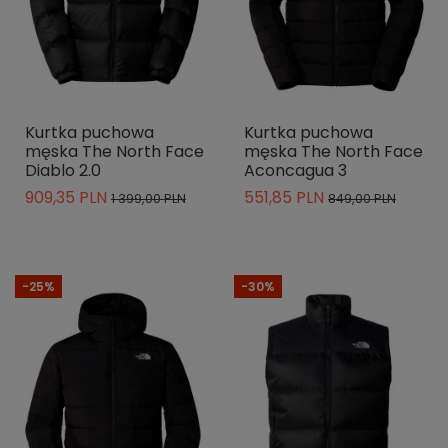
Kurtka puchowa
Kurtka puchowa
męska The North Face
męska The North Face
Diablo 2.0
Aconcagua 3
909,35 PLN
551,85 PLN
1 399,00 PLN
849,00 PLN
-25%
-30%