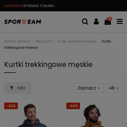
DARMOWA
WYMIANA TOWARU
DARMOWA WYSYŁKA OD
299 PL
0
Strona główna
Mężczyźni
Kurtki sportowe męskie
Kurtki
trekkingowe męskie
Kurtki trekkingowe męskie
Filtr
Zaznacz
48
-30%
-30%