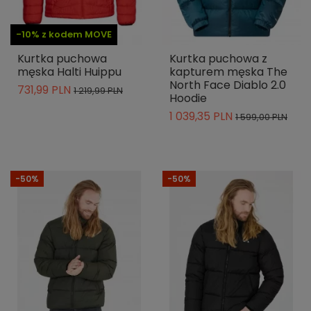
-10% z kodem MOVE
Kurtka puchowa
Kurtka puchowa z
męska Halti Huippu
kapturem męska The
North Face Diablo 2.0
731,99 PLN
1 219,99 PLN
Hoodie
1 039,35 PLN
1 599,00 PLN
-50%
-50%