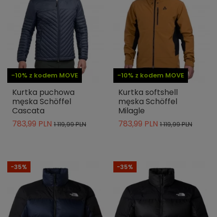
-10% z kodem MOVE
-10% z kodem MOVE
Kurtka puchowa
Kurtka softshell
męska Schöffel
męska Schöffel
Cascata
Milagle
783,99 PLN
783,99 PLN
1 119,99 PLN
1 119,99 PLN
-35%
-35%