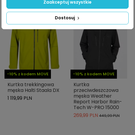
Zaakceptuj wszystkie
-40%
Dostosuj
-10% z kodem MOVE
-10% z kodem MOVE
Kurtka trekkingowa
Kurtka
męska Halti Staala DX
przeciwdeszczowa
męska Weather
1 119,99 PLN
Report Harbor Rain-
Tech W-PRO 15000
269,99 PLN
449,99 PLN