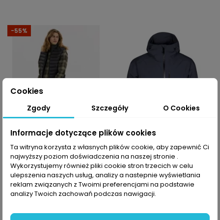
-55%
Cookies
Zgody
Szczegóły
O Cookies
Informacje dotyczące plików cookies
-10% z kodem MOVE
-10% z kodem MOVE
Ta witryna korzysta z własnych plików cookie, aby zapewnić Ci
najwyższy poziom doświadczenia na naszej stronie .
Kamizelka ocieplana
Kurtka trekkingowa
Wykorzystujemy również pliki cookie stron trzecich w celu
męska Whistler Arubi
męska Halti Staala DX
ulepszenia naszych usług, analizy a nastepnie wyświetlania
121,50 PLN
1 119,99 PLN
269,99 PLN
reklam związanych z Twoimi preferencjami na podstawie
analizy Twoich zachowań podczas nawigacji.