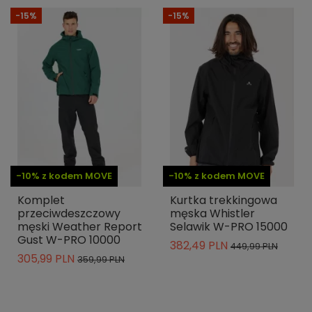
-15%
-15%
-10% z kodem MOVE
-10% z kodem MOVE
Komplet
Kurtka trekkingowa
przeciwdeszczowy
męska Whistler
męski Weather Report
Selawik W-PRO 15000
Gust W-PRO 10000
382,49 PLN
449,99 PLN
305,99 PLN
359,99 PLN