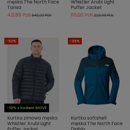
męska The North Face
Whistler Arubi Light
Tansa
Puffer Jacket
421,85 PLN
115,00 PLN
649,00 PLN
229,99 PLN
-50%
-35%
-10% z kodem MOVE
Kurtka zimowa męska
Kurtka softshell
Whistler Arubi Light
męska The North Face
Puffer Jacket
Diablo