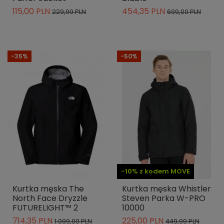
115,00 PLN
454,35 PLN
229,99 PLN
699,00 PLN
-35%
-50%
-10% z kodem MOVE
Kurtka męska The
Kurtka męska Whistler
North Face Dryzzle
Steven Parka W-PRO
FUTURELIGHT™ 2
10000
714,35 PLN
225,00 PLN
1 099,00 PLN
449,99 PLN