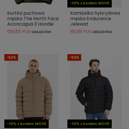
-10% z kodem MOVE
Kurtka puchowa
Kamizelka hybrydowa
męska The North Face
męska Endurance
Aconcagua 3 Hoodie
Jelewat
616,85 PLN
161,99 PLN
949,00 PLN
269,99 PLN
-50%
-50%
-10% z kodem MOVE
-10% z kodem MOVE