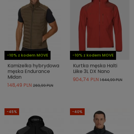
-10% z kodem MOVE
-10% z kodem MOVE
Kamizelka hybrydowa
Kurtka męska Halti
męska Endurance
Liike 3L DX Nano
Midan
904,74 PLN
1 644,99 PLN
148,49 PLN
269,99 PLN
-45%
-40%