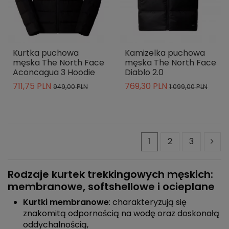
Kurtka puchowa
Kamizelka puchowa
męska The North Face
męska The North Face
Aconcagua 3 Hoodie
Diablo 2.0
711,75 PLN
769,30 PLN
949,00 PLN
1 099,00 PLN
1
2
3
Rodzaje kurtek trekkingowych męskich:
membranowe, softshellowe i ocieplane
Kurtki membranowe
: charakteryzują się
znakomitą odpornością na wodę oraz doskonałą
oddychalnością,