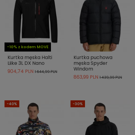
-10% z kodem MOVE
Kurtka męska Halti
Kurtka puchowa
Liike 3L DX Nano
męska Spyder
Windom
904,74 PLN
1 644,99 PLN
863,99 PLN
1 439,99 PLN
-40%
-30%