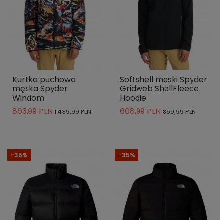
Kurtka puchowa
Softshell męski Spyder
męska Spyder
Gridweb ShellFleece
Windom
Hoodie
863,99 PLN
608,99 PLN
1 439,99 PLN
869,99 PLN
-35%
-35%