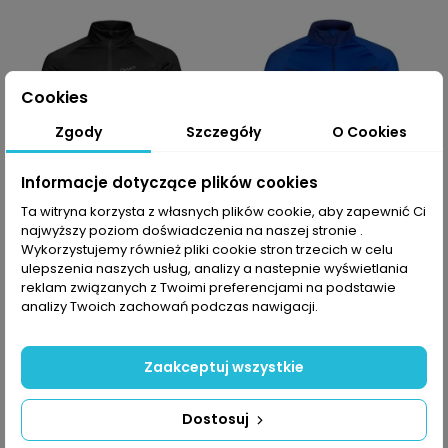
Cookies
Zgody
Szczegóły
O Cookies
Informacje dotyczące plików cookies
Ta witryna korzysta z własnych plików cookie, aby zapewnić Ci
najwyższy poziom doświadczenia na naszej stronie .
-10% z kodem MOVE
-10% z kodem MOVE
Wykorzystujemy również pliki cookie stron trzecich w celu
Bluza męska Halti
Bluza męska Halti
ulepszenia naszych usług, analizy a nastepnie wyświetlania
HeatGrid
HeatGrid
reklam związanych z Twoimi preferencjami na podstawie
analizy Twoich zachowań podczas nawigacji.
449,99 PLN
449,99 PLN
Zaakceptuj wszystkie
-50%
Dostosuj