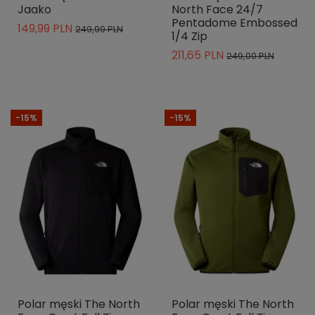
Jaako
North Face 24/7
Pentadome Embossed
149,99 PLN
249,99 PLN
1/4 Zip
211,65 PLN
249,00 PLN
-15%
-15%
Polar męski The North
Polar męski The North