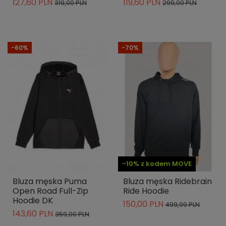
127,60 PLN
119,60 PLN
319,00 PLN
299,00 PLN
-60%
-70%
-10% z kodem MOVE
Bluza męska Puma
Bluza męska Ridebrain
Open Road Full-Zip
Ride Hoodie
Hoodie DK
150,00 PLN
499,99 PLN
143,60 PLN
359,00 PLN