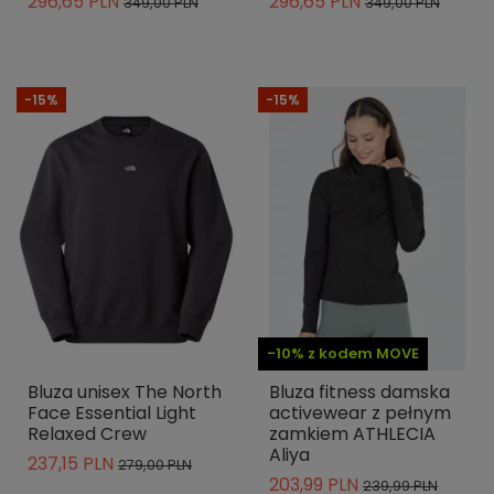
296,65 PLN
296,65 PLN
349,00 PLN
349,00 PLN
-15%
-15%
-10% z kodem MOVE
Bluza unisex The North
Bluza fitness damska
Face Essential Light
activewear z pełnym
Relaxed Crew
zamkiem ATHLECIA
Aliya
237,15 PLN
279,00 PLN
203,99 PLN
239,99 PLN