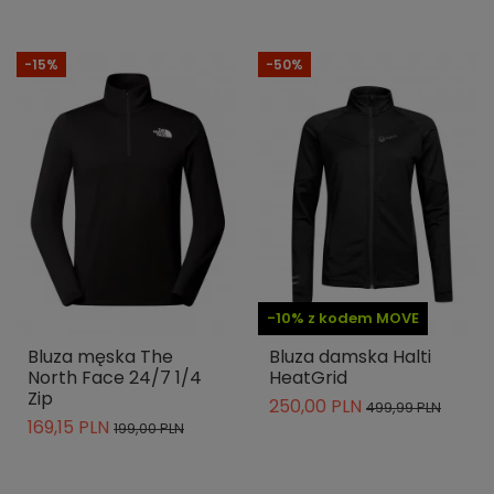
-15%
-50%
-10% z kodem MOVE
Bluza męska The
Bluza damska Halti
North Face 24/7 1/4
HeatGrid
Zip
250,00 PLN
499,99 PLN
169,15 PLN
199,00 PLN