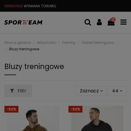
DARMOWA
WYMIANA TOWARU
DARMOWA WYSYŁKA OD
299 PL
0
Strona główna
Aktywności
Trening
Odzież treningowa
Bluzy treningowe
Bluzy treningowe
Filtr
Zaznacz
44
-50%
-50%