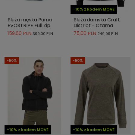
-10% z kodem MOVE
Bluza męska Puma
Bluza damska Craft
EVOSTRIPE Full Zip
District - Czarna
159,60 PLN
75,00 PLN
399,00 PLN
249,99 PLN
-50%
-50%
-10% z kodem MOVE
-10% z kodem MOVE