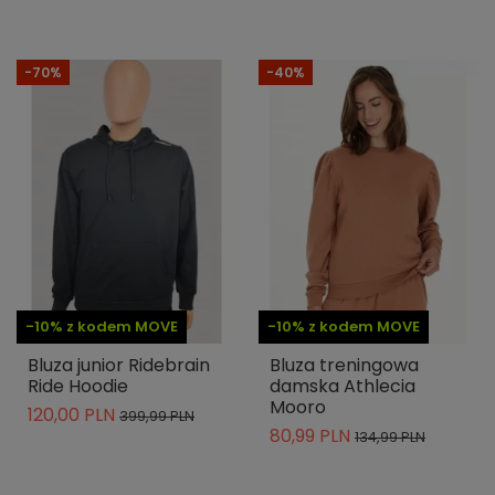
-70%
-40%
-10% z kodem MOVE
-10% z kodem MOVE
Bluza junior Ridebrain
Bluza treningowa
Ride Hoodie
damska Athlecia
Mooro
120,00 PLN
399,99 PLN
80,99 PLN
134,99 PLN