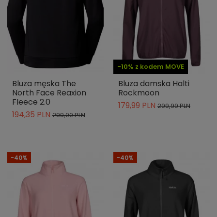
-10% z kodem MOVE
Bluza męska The
Bluza damska Halti
North Face Reaxion
Rockmoon
Fleece 2.0
179,99 PLN
299,99 PLN
194,35 PLN
299,00 PLN
-40%
-40%