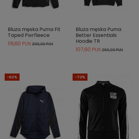
Bluza męska Puma Fit
Bluza męska Puma
Taped Pwrfleece
Better Essentials
Hoodie TR
119,60 PLN
299,00 PLN
107,60 PLN
269,00 PLN
-60%
-70%