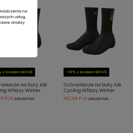
świadczenia na
naszych usług,
tawie analizy
% z kodem MOVE
-10% z kodem MOVE
aniacze na buty Alé
Ochraniacze na buty Alé
ing Whizzy Winter
Cycling Whizzy Winter
49 PLN
162,49 PLN
249,99 PLN
249,99 PLN