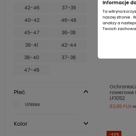
Informacje d
42-46
37-39
Ta witryna korzy
naszej stronie . 
40-42
46-48
analizy a nastep
Twoich zachowań
45-47
36-38
39-41
42-44
38-40
37-38
47-48
Ochraniacz
Płeć
rowerowe 
LF1052
Unisex
83,99 PLN
1
Kolor
-40%