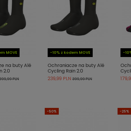
dem MOVE
-10% z kodem MOVE
-10
e na buty Alé
Ochraniacze na buty Alé
Ochr
n 2.0
Cycling Rain 2.0
Cycl
239,99 PLN
179,
399,99 PLN
399,99 PLN
-50%
-25%