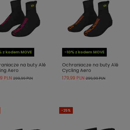
% z kodem MOVE
-10% z kodem MOVE
aniacze na buty Alé
Ochraniacze na buty Alé
ing Aero
Cycling Aero
99 PLN
179,99 PLN
299,99 PLN
299,99 PLN
-25%