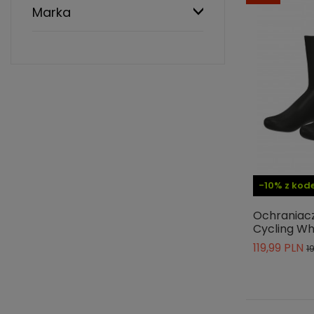
Marka
-10% z ko
Ochraniacz
Cycling Wh
119,99 PLN
1