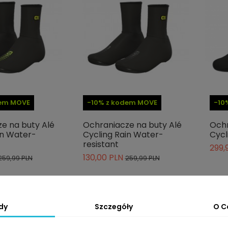
dem MOVE
-10% z kodem MOVE
-10
e na buty Alé
Ochraniacze na buty Alé
Ochr
in Water-
Cycling Rain Water-
Cycl
resistant
299,
130,00 PLN
259,99 PLN
259,99 PLN
dy
Szczegóły
O C
-40%
-35%