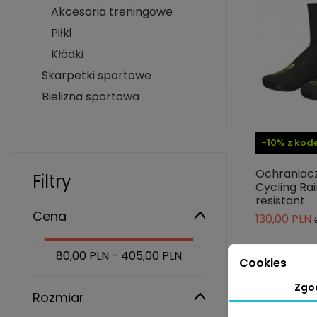
Akcesoria treningowe
Piłki
Kłódki
Skarpetki sportowe
Bielizna sportowa
-10% z ko
Ochraniacz
Filtry
Cycling Ra
resistant
Cena
130,00 PLN
80,00 PLN - 405,00 PLN
Cookies
Zgo
Rozmiar
-30%