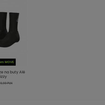
dem MOVE
e na buty Alé
izzy
99,99 PLN