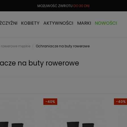
 OD
299 PLN
MOŻLIWOŚĆ ZWROTU
DO 30 DNI
DARMOW
ŻCZYŹNI
KOBIETY
AKTYWNOŚCI
MARKI
NOWOŚCI
 rowerowe męskie
Ochraniacze na buty rowerowe
acze na buty rowerowe
-40%
-40%