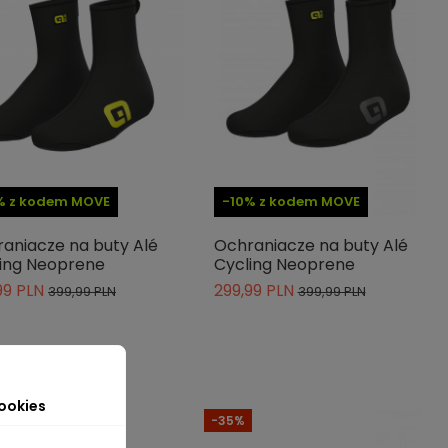
% z kodem MOVE
-10% z kodem MOVE
aniacze na buty Alé
Ochraniacze na buty Alé
ing Neoprene
Cycling Neoprene
99 PLN
299,99 PLN
399,99 PLN
399,99 PLN
ookies
-35%