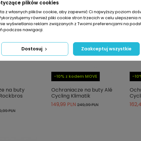
otyczące plików cookies
sta z własnych plików cookie, aby zapewnić Ci najwyższy poziom do
Wykorzystujemy również pliki cookie stron trzecich w celu ulepszenia 
nie wyświetlania reklam związanych z Twoimi preferencjami na pods
 podczas nawigacji.
Dostosuj
Zaakceptuj wszystkie
-10% z kodem MOVE
-10
e na buty
Ochraniacze na buty Alé
Ochr
Rockbros
Cycling Klimatik
Cycl
149,99 PLN
162,
249,99 PLN
19,99 PLN