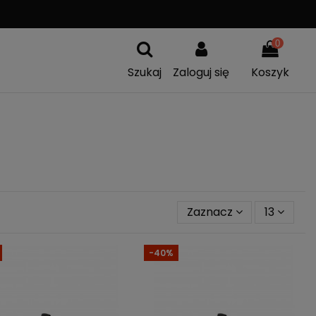
A
WYMIANA TOWARU
0
Szukaj
Zaloguj się
Koszyk
Zaznacz
13
-40%