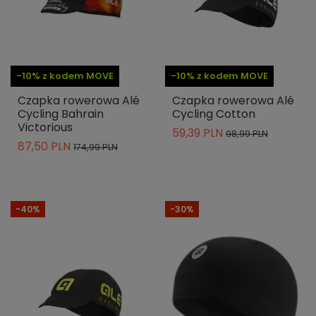
-10% z kodem MOVE
-10% z kodem MOVE
Czapka rowerowa Alé
Czapka rowerowa Alé
Cycling Bahrain
Cycling Cotton
Victorious
59,39 PLN
98,99 PLN
87,50 PLN
174,99 PLN
-40%
-30%