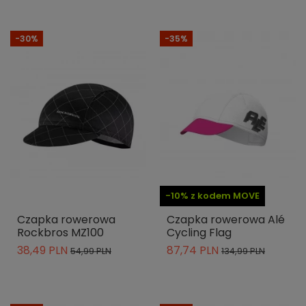
-30%
-35%
-10% z kodem MOVE
Czapka rowerowa
Czapka rowerowa Alé
Rockbros MZ100
Cycling Flag
38,49 PLN
87,74 PLN
54,99 PLN
134,99 PLN