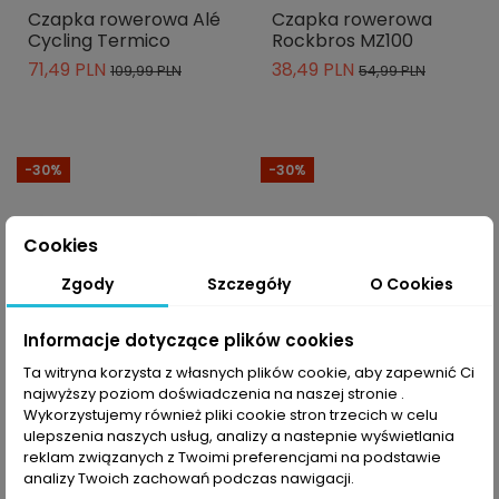
Czapka rowerowa Alé
Czapka rowerowa
Cycling Termico
Rockbros MZ100
71,49 PLN
38,49 PLN
109,99 PLN
54,99 PLN
-30%
-30%
Cookies
Zgody
Szczegóły
O Cookies
Informacje dotyczące plików cookies
Ta witryna korzysta z własnych plików cookie, aby zapewnić Ci
najwyższy poziom doświadczenia na naszej stronie .
Wykorzystujemy również pliki cookie stron trzecich w celu
ulepszenia naszych usług, analizy a nastepnie wyświetlania
reklam związanych z Twoimi preferencjami na podstawie
Czapka rowerowa
Czapka rowerowa
analizy Twoich zachowań podczas nawigacji.
Rockbros MZ100
Rockbros MZ100