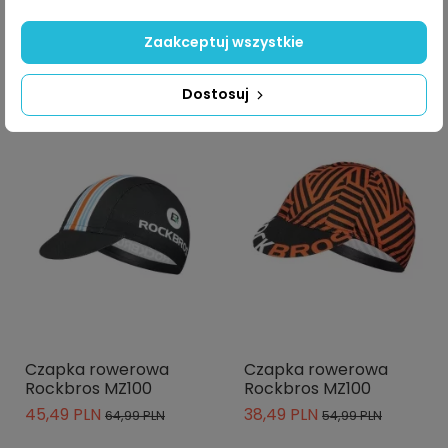
38,49 PLN
38,49 PLN
54,99 PLN
54,99 PLN
Zaakceptuj wszystkie
Dostosuj
-30%
-30%
Czapka rowerowa
Czapka rowerowa
Rockbros MZ100
Rockbros MZ100
45,49 PLN
38,49 PLN
64,99 PLN
54,99 PLN