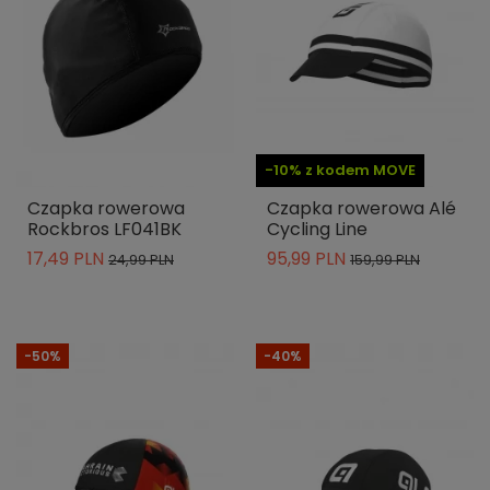
-10% z kodem MOVE
Czapka rowerowa
Czapka rowerowa Alé
Rockbros LF041BK
Cycling Line
17,49 PLN
95,99 PLN
24,99 PLN
159,99 PLN
-50%
-40%