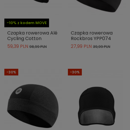
-10% z kodem MOVE
Czapka rowerowa Alé
Czapka rowerowa
Cycling Cotton
Rockbros YPP074
59,39 PLN
27,99 PLN
98,99 PLN
39,99 PLN
-30%
-30%