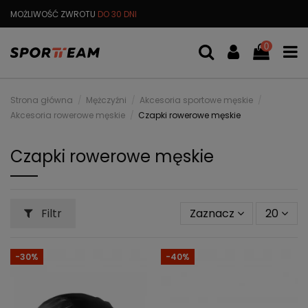
MOŻLIWOŚĆ ZWROTU
DO 30 DNI
DARMOWA
WYMIANA TOWARU
0
Strona główna
Mężczyźni
Akcesoria sportowe męskie
Akcesoria rowerowe męskie
Czapki rowerowe męskie
Czapki rowerowe męskie
Filtr
Zaznacz
20
-30%
-40%