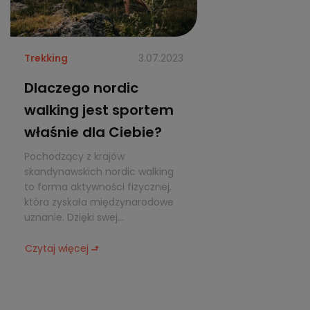
Trekking
3.07.2023
Dlaczego nordic
walking jest sportem
właśnie dla Ciebie?
Pochodzący z krajów
skandynawskich nordic walking
to forma aktywności fizycznej,
która zyskała międzynarodowe
uznanie. Dzięki swej...
Czytaj więcej