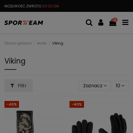
MOŻLIWOŚĆ ZWROTU
DO 30 DNI
DARMOWA
WYMIANA TOWARU
0
Strona główna
Marki
Viking
Viking
Filtr
Zaznacz
10
-40%
-40%