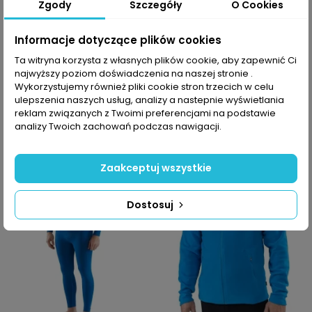
Zgody
Szczegóły
O Cookies
Informacje dotyczące plików cookies
Komplet
Komplet
Ta witryna korzysta z własnych plików cookie, aby zapewnić Ci
termoaktywny męski
termoaktywny męski
najwyższy poziom doświadczenia na naszej stronie .
Viking Gary Bamboo
Viking Atos Recycled
Wykorzystujemy również pliki cookie stron trzecich w celu
ulepszenia naszych usług, analizy a nastepnie wyświetlania
161,94 PLN
149,94 PLN
269,90 PLN
249,90 PLN
reklam związanych z Twoimi preferencjami na podstawie
analizy Twoich zachowań podczas nawigacji.
-40%
-40%
Zaakceptuj wszystkie
Dostosuj