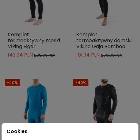
Komplet
Komplet
termoaktywny męski
termoaktywny damski
Viking Eiger
Viking Gaja Bamboo
143,94 PLN
161,94 PLN
239,90 PLN
269,90 PLN
-40%
-40%
Cookies