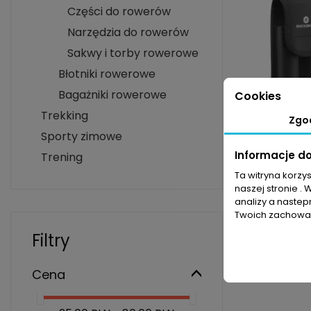
Części do rowerów
Narzędzia do rowerów
Sakwy i torby rowerowe
Błotniki rowerowe
Bagażniki rowerowe
Cookies
Trekking
Zgo
Sporty zimowe
Informacje d
Trening
Zestaw na
Ta witryna korzy
dętek Roc
naszej stronie . 
90,99 PLN
1
analizy a nastep
Twoich zachowań
Filtry
Cena