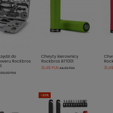
zędzi do
Chwyty kierownicy
Chwy
oweru Rockbros
Rockbros BT1001
Rock
1
31,49 PLN
31,4
44,99 PLN
239,99 PLN
-30%