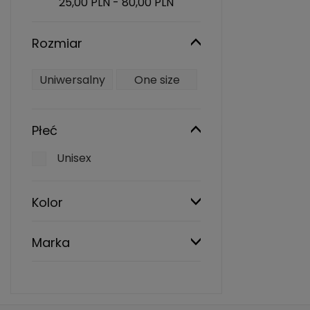
25,00 PLN - 80,00 PLN
Rozmiar
Uniwersalny
One size
Płeć
Unisex
Kolor
Marka