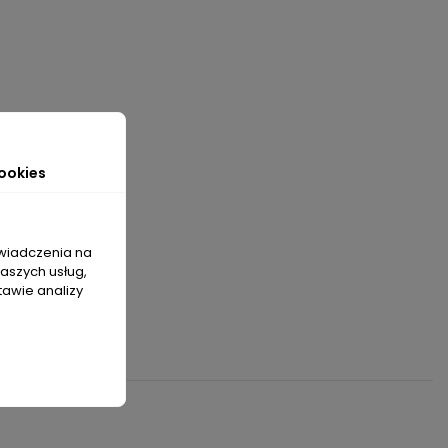
ookies
świadczenia na
naszych usług,
tawie analizy