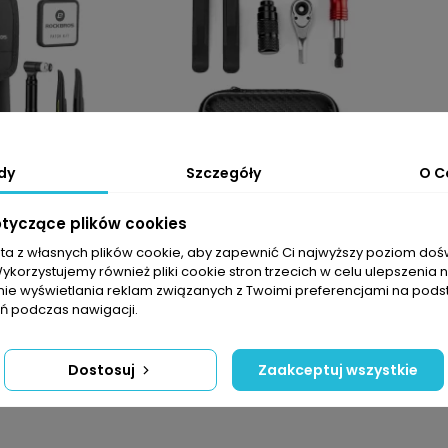
dy
Szczegóły
O C
otyczące plików cookies
prawczy do
Zestaw narzędzi do
sta z własnych plików cookie, aby zapewnić Ci najwyższy poziom do
kbros B80
naprawy roweru Rockbros
Wykorzystujemy również pliki cookie stron trzecich w celu ulepszenia 
43210049001
29,99 PLN
nie wyświetlania reklam związanych z Twoimi preferencjami na pods
62,99 PLN
89,99 PLN
 podczas nawigacji.
Dostosuj
Zaakceptuj wszystkie