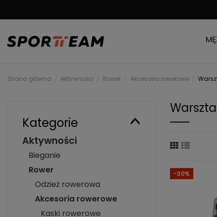
DARMOWA WYSYŁKA
MĘ
Strona główna
Aktywności
Rower
Akcesoria rowerowe
Warsz
Warszta
Kategorie
Aktywności
Bieganie
Rower
-30%
Odzież rowerowa
Akcesoria rowerowe
Kaski rowerowe