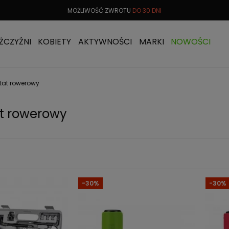
 OD
299 PLN
MOŻLIWOŚĆ ZWROTU
DO 30 DNI
DARMOW
ŻCZYŹNI
KOBIETY
AKTYWNOŚCI
MARKI
NOWOŚCI
tat rowerowy
t rowerowy
-30%
-30%