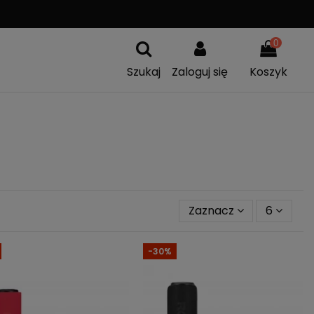
A
WYMIANA TOWARU
0
Szukaj
Zaloguj się
Koszyk
Zaznacz
6
-30%