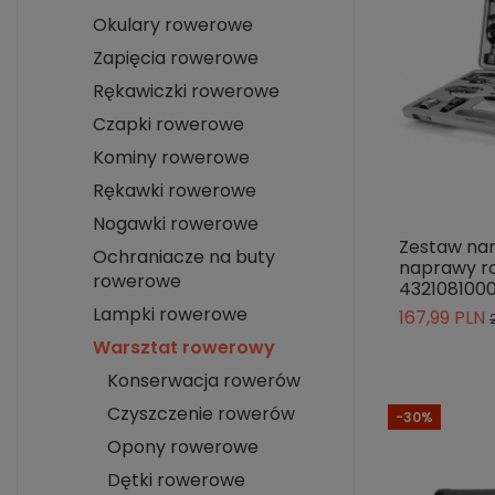
Okulary rowerowe
Zapięcia rowerowe
Rękawiczki rowerowe
Czapki rowerowe
Kominy rowerowe
Rękawki rowerowe
Nogawki rowerowe
Zestaw nar
Ochraniacze na buty
naprawy r
rowerowe
4321081000
Lampki rowerowe
167,99 PLN
Warsztat rowerowy
Konserwacja rowerów
Czyszczenie rowerów
-30%
Opony rowerowe
Dętki rowerowe