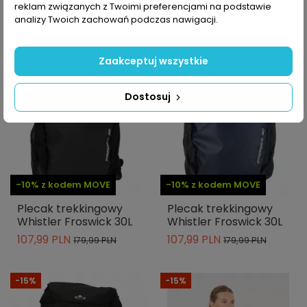
reklam związanych z Twoimi preferencjami na podstawie
analizy Twoich zachowań podczas nawigacji.
-40%
-40%
Zaakceptuj wszystkie
Dostosuj
-10% z kodem MOVE
-10% z kodem MOVE
Plecak trekkingowy
Plecak trekkingowy
Whistler Froswick 30L
Whistler Froswick 30L
107,99 PLN
107,99 PLN
179,99 PLN
179,99 PLN
-15%
-15%