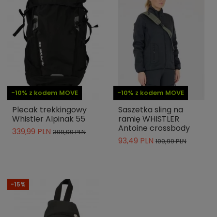
-10% z kodem MOVE
-10% z kodem MOVE
Plecak trekkingowy
Saszetka sling na
Whistler Alpinak 55
ramię WHISTLER
Antoine crossbody
339,99 PLN
399,99 PLN
93,49 PLN
109,99 PLN
-15%