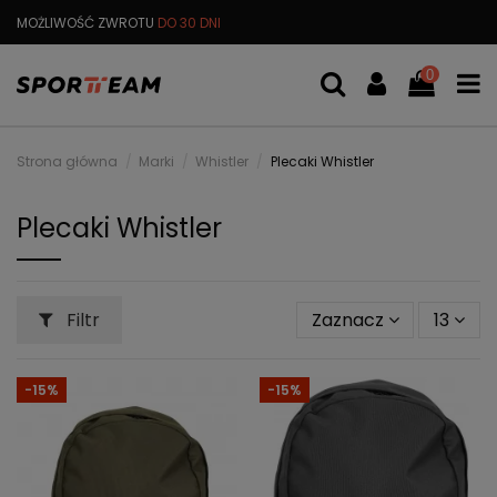
MOŻLIWOŚĆ ZWROTU
DO 30 DNI
DARMOWA
WYMIANA TOWARU
0
Strona główna
Marki
Whistler
Plecaki Whistler
Plecaki Whistler
Filtr
Zaznacz
13
-15%
-15%