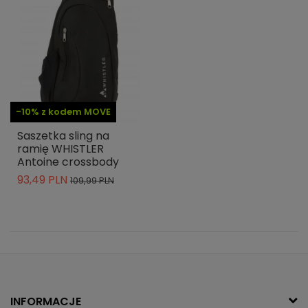
-10% z kodem MOVE
Saszetka sling na
ramię WHISTLER
Antoine crossbody
93,49 PLN
109,99 PLN
INFORMACJE