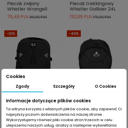
Plecak zwijany
Plecak trekkingowy
Whistler Wrangell
Whistler Galibier 24L
76,49 PLN
152,99 PLN
89,99 PLN
179,99 PLN
-15%
-40%
Cookies
Zgody
Szczegóły
O Cookies
-10% z kodem MOVE
-10% z kodem MOVE
Informacje dotyczące plików cookies
Plecak trekkingowy
Plecak trekkingowy
Ta witryna korzysta z własnych plików cookie, aby zapewnić Ci
Whistler Galibier 24L
Whistler Froswick 10L
najwyższy poziom doświadczenia na naszej stronie .
Wykorzystujemy również pliki cookie stron trzecich w celu
152,99 PLN
71,99 PLN
179,99 PLN
119,99 PLN
ulepszenia naszych usług, analizy a nastepnie wyświetlania