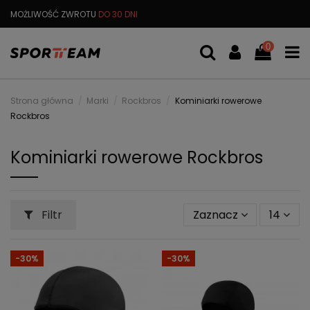
MOŻLIWOŚĆ ZWROTU
DO 30 DNI
DARMOWA
WYMIANA TOWARU
0
Strona główna
Marki
Rockbros
Kominiarki rowerowe
Rockbros
Kominiarki rowerowe Rockbros
Filtr
Zaznacz
14
-30%
-30%