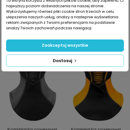
Ta witryna korzysta z własnych plików cookie, aby zapewnić Ci
najwyższy poziom doświadczenia na naszej stronie .
Wykorzystujemy również pliki cookie stron trzecich w celu
Kominiarka rowerowa
Kominiarka rowerowa
ulepszenia naszych usług, analizy a nastepnie wyświetlania
Rockbros LF7345
Rockbros LF7345
reklam związanych z Twoimi preferencjami na podstawie
27,99 PLN
27,99 PLN
39,99 PLN
39,99 PLN
analizy Twoich zachowań podczas nawigacji.
Zaakceptuj wszystkie
-30%
-30%
Dostosuj
Kominiarka rowerowa
Kominiarka rowerowa