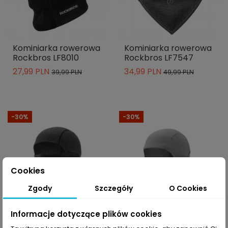
Kominiarka rowerowa
Kominiarka rowerowa
Rockbros LF8010
Rockbros LF7547
27,99 PLN
34,99 PLN
39,99 PLN
49,99 PLN
-30%
-30%
Cookies
Zgody
Szczegóły
O Cookies
Informacje dotyczące plików cookies