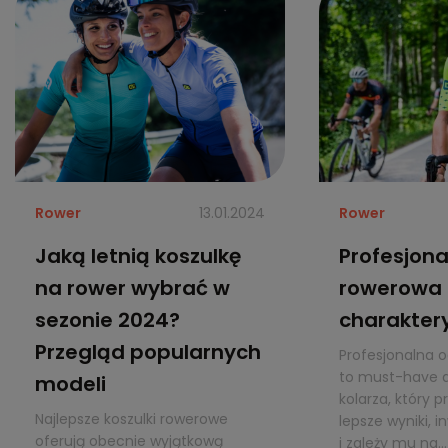
Rower
13.01.2024
Rower
Jaką letnią koszulkę
Profesjona
na rower wybrać w
rowerowa 
sezonie 2024?
charakter
Przegląd popularnych
Profesjonalna 
to must-have d
modeli
kolarza, który 
Najlepsze koszulki rowerowe
lepsze wyniki, i
oferują obecnie wyjątkową
i zależy mu na...