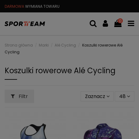
DARMOWA
WYMIANA TOWARU
DARMOWA WYSYŁKA OD
299 PL
0
Strona główna
Marki
Alé Cycling
Koszulki rowerowe Alé
Cycling
Koszulki rowerowe Alé Cycling
Filtr
Zaznacz
48