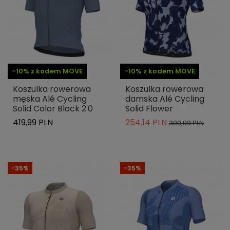
-10% z kodem MOVE
-10% z kodem MOVE
Koszulka rowerowa
Koszulka rowerowa
męska Alé Cycling
damska Alé Cycling
Solid Color Block 2.0
Solid Flower
419,99 PLN
254,14 PLN
390,99 PLN
-35%
-35%