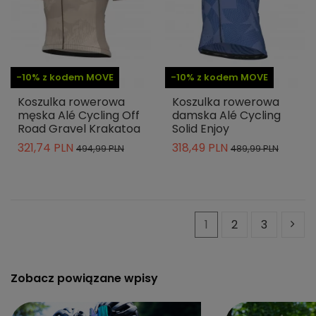
-10% z kodem MOVE
-10% z kodem MOVE
Koszulka rowerowa
Koszulka rowerowa
męska Alé Cycling Off
damska Alé Cycling
Road Gravel Krakatoa
Solid Enjoy
321,74 PLN
318,49 PLN
494,99 PLN
489,99 PLN
1
2
3
Zobacz powiązane wpisy