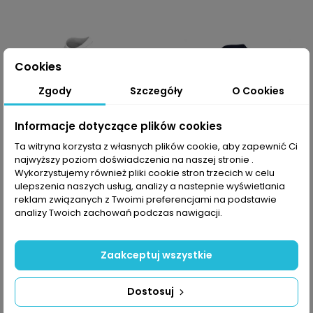
Cookies
Zgody
Szczegóły
O Cookies
Informacje dotyczące plików cookies
Ta witryna korzysta z własnych plików cookie, aby zapewnić Ci
najwyższy poziom doświadczenia na naszej stronie .
Wykorzystujemy również pliki cookie stron trzecich w celu
-10% z kodem MOVE
-10% z kodem MOVE
ulepszenia naszych usług, analizy a nastepnie wyświetlania
reklam związanych z Twoimi preferencjami na podstawie
Koszulka rowerowa
Koszulka rowerowa
analizy Twoich zachowań podczas nawigacji.
damska Alé Cycling
męska Alé Cycling
Solid Color Block 2.0
Solid Color Block Off
Road
419,99 PLN
Zaakceptuj wszystkie
429,99 PLN
Dostosuj