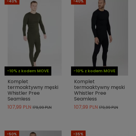
-40%
-40%
-10% z kodem MOVE
-10% z kodem MOVE
Komplet
Komplet
termoaktywny męski
termoaktywny męski
Whistler Pree
Whistler Pree
Seamless
Seamless
107,99 PLN
107,99 PLN
179,99 PLN
179,99 PLN
-50%
-35%