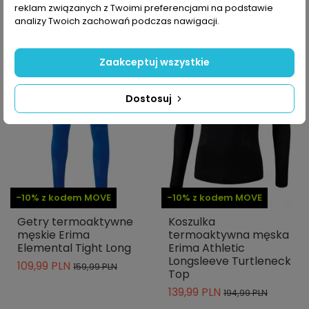
reklam związanych z Twoimi preferencjami na podstawie
analizy Twoich zachowań podczas nawigacji.
-31%
-28%
Zaakceptuj wszystkie
Dostosuj
-10% z kodem MOVE
-10% z kodem MOVE
Getry termoaktywne
Koszulka
męskie Erima
termoaktywna męska
Elemental Tight Long
Erima Athletic
Longsleeve Turtleneck
109,99 PLN
159,99 PLN
Top
139,99 PLN
194,99 PLN