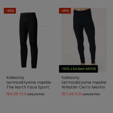
-35%
-25%
-10% z kodem MOVE
Kalesony
Kalesony
termoaktywne męskie
termoaktywne męskie
The North Face Sport
Whistler Cerro Merino
194,35 PLN
187,49 PLN
299,00 PLN
249,99 PLN