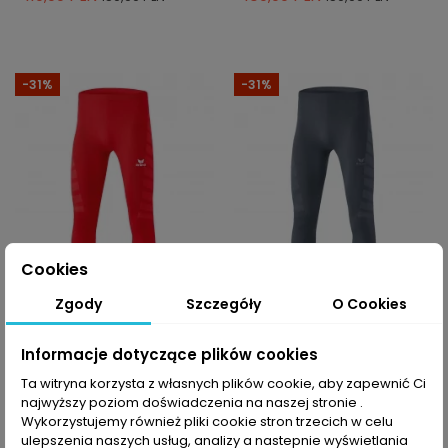
-31%
-31%
Cookies
Zgody
Szczegóły
O Cookies
-10% z kodem MOVE
-10% z kodem MOVE
Getry termoaktywne
Getry termoaktywne
Informacje dotyczące plików cookies
męskie Erima
męskie Erima
Ta witryna korzysta z własnych plików cookie, aby zapewnić Ci
Elemental Tight Long
Elemental Tight Long
najwyższy poziom doświadczenia na naszej stronie .
109,99 PLN
109,99 PLN
159,99 PLN
159,99 PLN
Wykorzystujemy również pliki cookie stron trzecich w celu
ulepszenia naszych usług, analizy a nastepnie wyświetlania