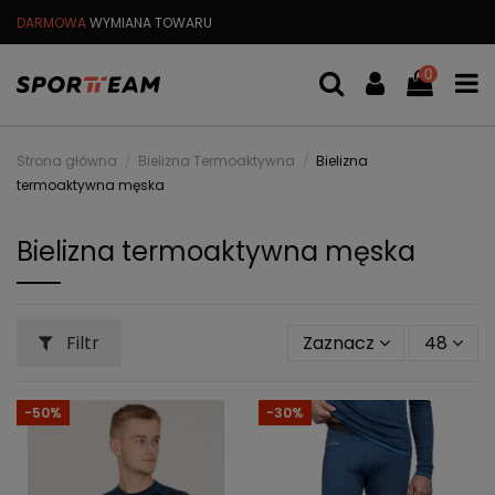
DARMOWA
WYMIANA TOWARU
DARMOWA WYSYŁKA OD
299 PL
0
Strona główna
Bielizna Termoaktywna
Bielizna
termoaktywna męska
Bielizna termoaktywna męska
Filtr
Zaznacz
48
-50%
-30%