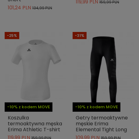
119,99 PLN
159,99 PLN
101,24 PLN
134,99 PLN
-25%
-31%
-10% z kodem MOVE
-10% z kodem MOVE
Koszulka
Getry termoaktywne
termoaktywna męska
męskie Erima
Erima Athletic T-shirt
Elemental Tight Long
119,99 PLN
109,99 PLN
159,99 PLN
159,99 PLN