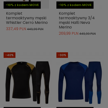
-10% z kodem MOVE
-10% z kodem MOVE
Komplet
Komplet
termoaktywny męski
termoaktywny 3/4
Whistler Cerro Merino
męski Halti Neva
Merino
337,49 PLN
449,99 PLN
269,99 PLN
449,99 PLN
-40%
-30%