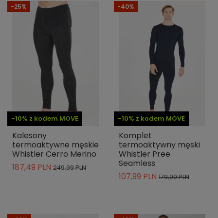
-25%
-40%
-10% z kodem MOVE
-10% z kodem MOVE
Kalesony
Komplet
termoaktywne męskie
termoaktywny męski
Whistler Cerro Merino
Whistler Pree
Seamless
187,49 PLN
249,99 PLN
107,99 PLN
179,99 PLN