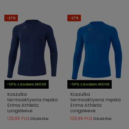
-27%
-27%
-10% z kodem MOVE
-10% z kodem MOVE
Koszulka
Koszulka
termoaktywna męska
termoaktywna męska
Erima Athletic
Erima Athletic
Longsleeve
Longsleeve
129,99 PLN
129,99 PLN
179,99 PLN
179,99 PLN