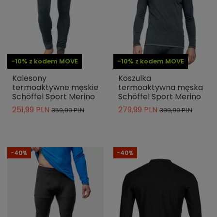
-10% z kodem MOVE
-10% z kodem MOVE
Kalesony
Koszulka
termoaktywne męskie
termoaktywna męska
Schöffel Sport Merino
Schöffel Sport Merino
251,99 PLN
279,99 PLN
359,99 PLN
399,99 PLN
-40%
-40%