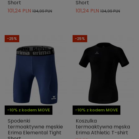
Short
Short
101,24 PLN
101,24 PLN
134,99 PLN
134,99 PLN
-25%
-25%
-10% z kodem MOVE
-10% z kodem MOVE
Spodenki
Koszulka
termoaktywne męskie
termoaktywna męska
Erima Elemental Tight
Erima Athletic T-shirt
Short