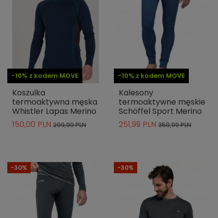
-10% z kodem MOVE
-10% z kodem MOVE
Koszulka
Kalesony
termoaktywna męska
termoaktywne męskie
Whistler Lapas Merino
Schöffel Sport Merino
150,00 PLN
251,99 PLN
299,99 PLN
359,99 PLN
-30%
-30%