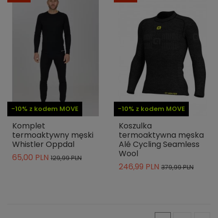
-10% z kodem MOVE
-10% z kodem MOVE
Komplet
Koszulka
termoaktywny męski
termoaktywna męska
Whistler Oppdal
Alé Cycling Seamless
Wool
65,00 PLN
129,99 PLN
246,99 PLN
379,99 PLN