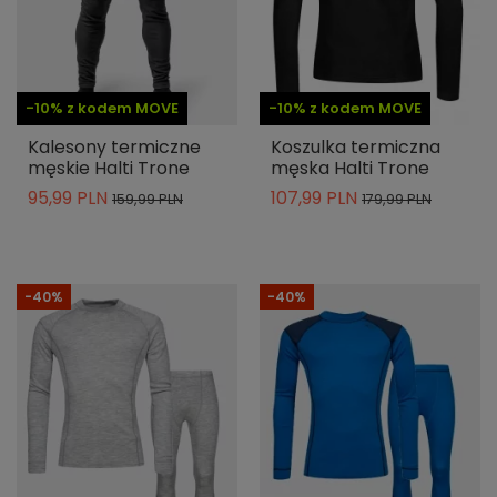
-10% z kodem MOVE
-10% z kodem MOVE
Kalesony termiczne
Koszulka termiczna
męskie Halti Trone
męska Halti Trone
95,99 PLN
107,99 PLN
159,99 PLN
179,99 PLN
-40%
-40%