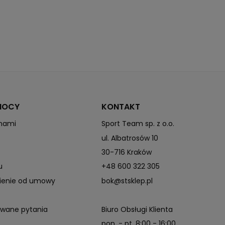
MOCY
KONTAKT
 nami
Sport Team sp. z o.o.
ul. Albatrosów 10
30-716 Kraków
u
+48 600 322 305
pienie od umowy
bok@stsklep.pl
awane pytania
Biuro Obsługi Klienta
pon. - pt. 8:00 - 16:00