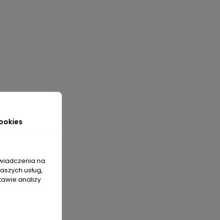
ookies
świadczenia na
naszych usług,
tawie analizy