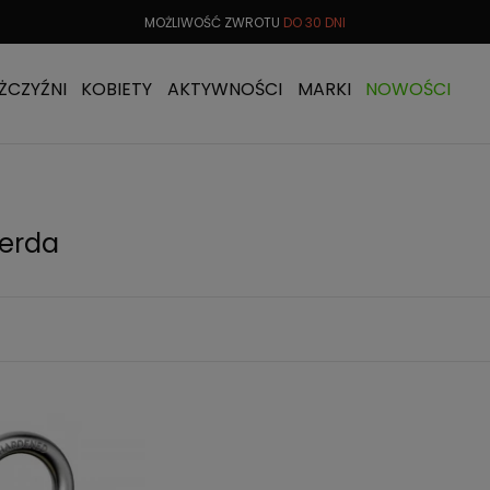
 OD
299 PLN
MOŻLIWOŚĆ ZWROTU
DO 30 DNI
DARMOW
ŻCZYŹNI
KOBIETY
AKTYWNOŚCI
MARKI
NOWOŚCI
Gerda