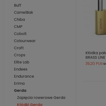
Buff
CamelBak
Chiba
CMP
Cobolt
Colourwear
Craft
Kłódka pa
Crops
BRASS LINE
Elite Lab
39,20 PLN
5
Endees
Endurance
Erima
Gerda
Zapięcia rowerowe Gerda
Kłódki Gerda