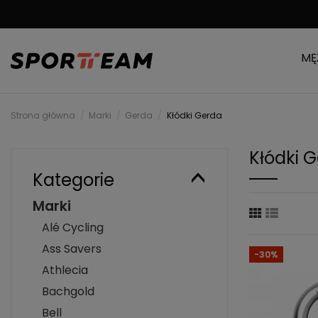
DARMOWA WYSYŁKA
MĘ
Strona główna
Marki
Gerda
Kłódki Gerda
Kłódki 
Kategorie
Marki
Alé Cycling
Ass Savers
-30%
Athlecia
Bachgold
Bell