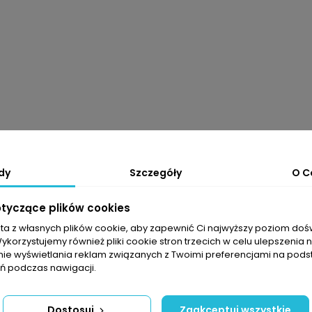
dy
Szczegóły
O C
otyczące plików cookies
sta z własnych plików cookie, aby zapewnić Ci najwyższy poziom do
Wykorzystujemy również pliki cookie stron trzecich w celu ulepszenia 
nie wyświetlania reklam związanych z Twoimi preferencjami na pods
 podczas nawigacji.
Dostosuj
Zaakceptuj wszystkie