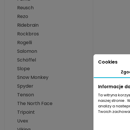
Reusch
Rezo
Ridebrain
Rockbros
Rogelli
Salomon
Schöffel
Cookies
Slope
Zgo
Snow Monkey
Spyder
Informacje d
Tenson
Ta witryna korzy
naszej stronie . 
The North Face
analizy a nastep
Tripoint
Twoich zachowań
Uvex
Viking