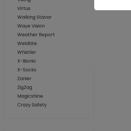
Virtus
Walking Stavar
Waye Vision
Weather Report
Weldtite
Whistler
X-Bionic
X-Socks
Zanier
ZigZag
Magicshine
Crazy Safety