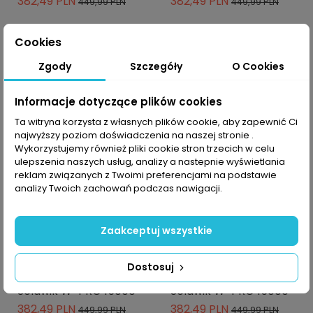
382,49 PLN
382,49 PLN
449,99 PLN
449,99 PLN
Cookies
Zgody
Szczegóły
O Cookies
-15%
-15%
Informacje dotyczące plików cookies
Ta witryna korzysta z własnych plików cookie, aby zapewnić Ci
najwyższy poziom doświadczenia na naszej stronie .
Wykorzystujemy również pliki cookie stron trzecich w celu
ulepszenia naszych usług, analizy a nastepnie wyświetlania
reklam związanych z Twoimi preferencjami na podstawie
analizy Twoich zachowań podczas nawigacji.
Zaakceptuj wszystkie
-10% z kodem MOVE
-10% z kodem MOVE
Kurtka trekkingowa
Kurtka trekkingowa
Dostosuj
damska Whistler
damska Whistler
Selawik W-PRO 15000
Selawik W-PRO 15000
382,49 PLN
382,49 PLN
449,99 PLN
449,99 PLN