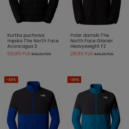
Kurtka puchowa
Polar damski The
męska The North Face
North Face Glacier
Aconcagua 3
Heavyweight FZ
551,85 PLN
291,85 PLN
849,00 PLN
449,00 PLN
-35%
-35%