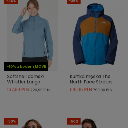
-40%
-35%
-10% z kodem MOVE
Softshell damski
Kurtka męska The
Whistler Lango
North Face Stratos
137,99 PLN
519,35 PLN
229,99 PLN
799,00 PLN
-50%
-50%