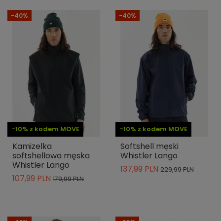
-40%
-40%
-10% z kodem MOVE
-10% z kodem MOVE
Kamizelka
Softshell męski
softshellowa męska
Whistler Lango
Whistler Lango
137,99 PLN
229,99 PLN
107,99 PLN
179,99 PLN