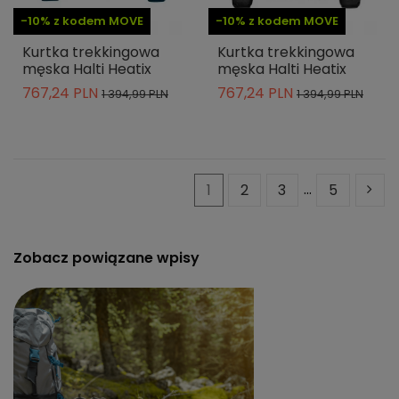
-10% z kodem MOVE
-10% z kodem MOVE
Kurtka trekkingowa
Kurtka trekkingowa
męska Halti Heatix
męska Halti Heatix
767,24 PLN
767,24 PLN
1 394,99 PLN
1 394,99 PLN
1
2
3
…
5
Zobacz powiązane wpisy