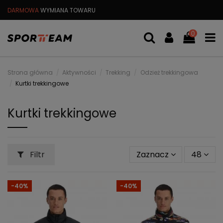
DARMOWA
WYMIANA TOWARU
DARMOWA WYSYŁKA OD
299 PL
0
Strona główna
Aktywności
Trekking
Odzież trekkingowa
Kurtki trekkingowe
Kurtki trekkingowe
Filtr
Zaznacz
48
-40%
-40%