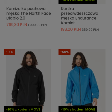
Kamizelka puchowa
Kurtka
męska The North Face
przeciwdeszczowa
Diablo 2.0
męska Endurance
Komint
769,30 PLN
1 099,00 PLN
198,00 PLN
359,99 PLN
-15%
-50%
-10% z kodem MOVE
-10% z kodem MOVE