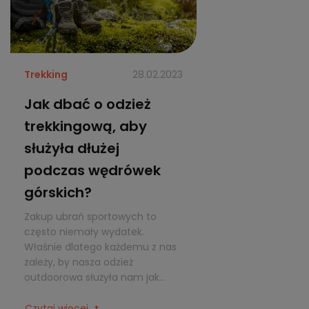
Trekking
28.02.2023
Jak dbać o odzież
trekkingową, aby
służyła dłużej
podczas wędrówek
górskich?
Zakup ubrań sportowych to
często niemały wydatek.
Właśnie dlatego każdemu z nas
zależy, by nasza odzież
outdoorowa służyła nam jak...
Czytaj więcej