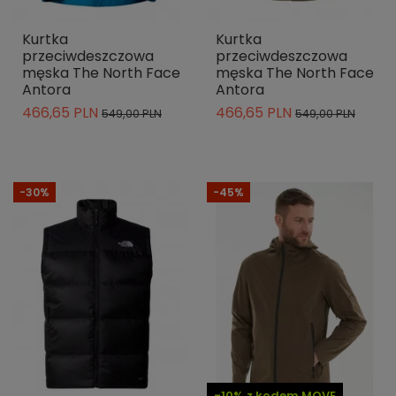
Kurtka
Kurtka
przeciwdeszczowa
przeciwdeszczowa
męska The North Face
męska The North Face
Antora
Antora
466,65 PLN
466,65 PLN
549,00 PLN
549,00 PLN
-30%
-45%
-10% z kodem MOVE