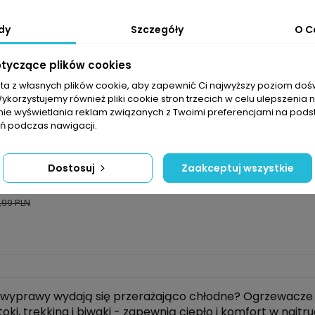
dy
Szczegóły
O C
otyczące plików cookies
sta z własnych plików cookie, aby zapewnić Ci najwyższy poziom do
Wykorzystujemy również pliki cookie stron trzecich w celu ulepszenia 
nie wyświetlania reklam związanych z Twoimi preferencjami na pods
 podczas nawigacji.
dem MOVE
Dostosuj
Zaakceptuj wszystkie
 do rąk Zanier
7h - Para
,99 PLN
wyprawy wydają się przerażająco chłodne? Ogrzewacze 
toki, trekking i biwaki - zapewnią ciepło i komfort w najtru