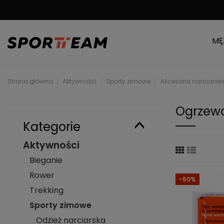
DARMOWA WYSYŁKA
MĘ
Strona główna
Aktywności
Sporty zimowe
Akcesoria narciarski
Ogrzew
Kategorie
Aktywności
Bieganie
Rower
-50%
Trekking
Sporty zimowe
Odzież narciarska