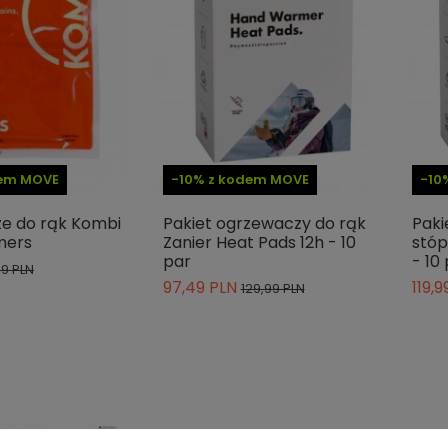
dem MOVE
-10% z kodem MOVE
-10
e do rąk Kombi
Pakiet ogrzewaczy do rąk
Paki
mers
Zanier Heat Pads 12h - 10
stóp
par
- 10
99 PLN
97,49 PLN
119,9
129,99 PLN