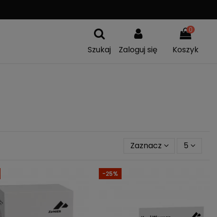
A
WYMIANA TOWARU
0
Szukaj
Zaloguj się
Koszyk
Zaznacz
5
-25%