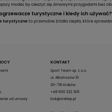
epszy model, by cieszyć się zimowymi przygodami bez ob
ogrzewacze turystyczne i kiedy ich używać?
 turystyczne
to przenośne źródła ciepła, które sprawd
MOCY
KONTAKT
 nami
Sport Team sp. z o.o.
ul. Albatrosów 10
30-716 Kraków
u
+48 600 322 305
pienie od umowy
bok@stsklep.pl