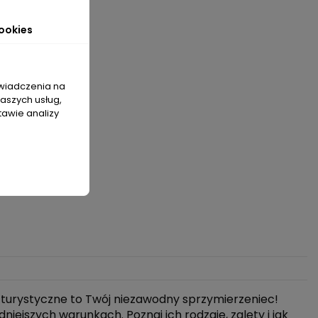
ookies
świadczenia na
naszych usług,
tawie analizy
turystyczne to Twój niezawodny sprzymierzeniec!
dniejszych warunkach. Poznaj ich rodzaje, zalety i jak