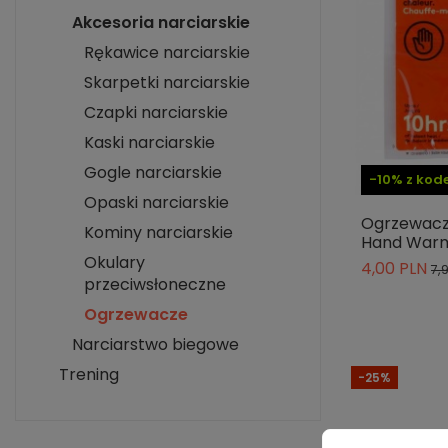
Akcesoria narciarskie
Rękawice narciarskie
Skarpetki narciarskie
Czapki narciarskie
Kaski narciarskie
Gogle narciarskie
-10% z ko
Opaski narciarskie
Ogrzewacz
Kominy narciarskie
Hand War
Okulary
4,00 PLN
7,
przeciwsłoneczne
Ogrzewacze
Narciarstwo biegowe
Trening
-25%