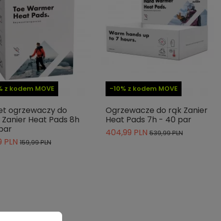
% z kodem MOVE
-10% z kodem MOVE
et ogrzewaczy do
Ogrzewacze do rąk Zanier
 Zanier Heat Pads 8h
Heat Pads 7h - 40 par
 par
404,99 PLN
539,99 PLN
9 PLN
159,99 PLN