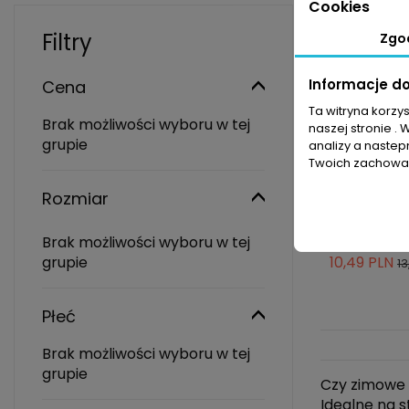
Cookies
Filtry
Zgo
Informacje d
Cena
Ta witryna korzy
Brak możliwości wyboru w tej
naszej stronie . 
grupie
analizy a nastep
Twoich zachowań
-10% z ko
Rozmiar
Ogrzewacze
Heat Pads 
Brak możliwości wyboru w tej
10,49 PLN
grupie
13
Płeć
Brak możliwości wyboru w tej
grupie
Czy zimowe 
Idealne na s