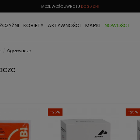
 OD
299 PLN
MOŻLIWOŚĆ ZWROTU
DO 30 DNI
DARMOW
ŻCZYŹNI
KOBIETY
AKTYWNOŚCI
MARKI
NOWOŚCI
e
Ogrzewacze
acze
-25%
-25%