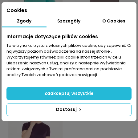
Cookies
Zgody
Szczegóły
O Cookies
Informacje dotyczące plików cookies
-10% z kodem MOVE
-10% z kodem MOVE
Ta witryna korzysta z własnych plików cookie, aby zapewnić Ci
Koszulka damska
Koszulka damska
najwyższy poziom doświadczenia na naszej stronie .
North Bend
North Bend
Wykorzystujemy również pliki cookie stron trzecich w celu
Casablanca
Casablanca
ulepszenia naszych usług, analizy a nastepnie wyświetlania
reklam związanych z Twoimi preferencjami na podstawie
30,00 PLN
30,00 PLN
59,99 PLN
59,99 PLN
analizy Twoich zachowań podczas nawigacji.
Zaakceptuj wszystkie
-50%
Dostosuj