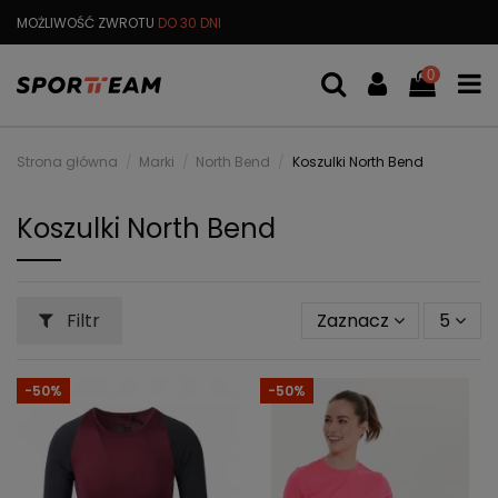
MOŻLIWOŚĆ ZWROTU
DO 30 DNI
DARMOWA
WYMIANA TOWARU
0
Strona główna
Marki
North Bend
Koszulki North Bend
Koszulki North Bend
Filtr
Zaznacz
5
-50%
-50%