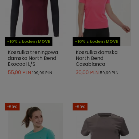
-10% z kodem MOVE
-10% z kodem MOVE
Koszulka treningowa
Koszulka damska
damska North Bend
North Bend
Exocool L/S
Casablanca
55,00 PLN
30,00 PLN
109,99 PLN
59,99 PLN
-50%
-50%