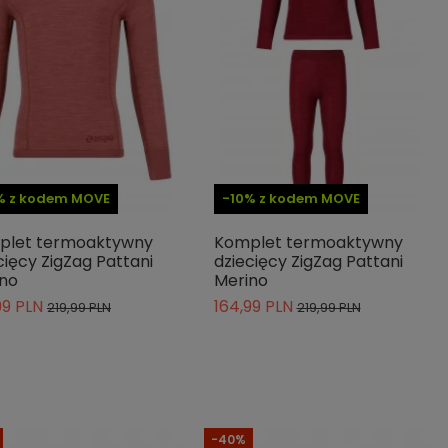
% z kodem MOVE
-10% z kodem MOVE
plet termoaktywny
Komplet termoaktywny
cięcy ZigZag Pattani
dziecięcy ZigZag Pattani
no
Merino
99 PLN
164,99 PLN
219,99 PLN
219,99 PLN
-40%