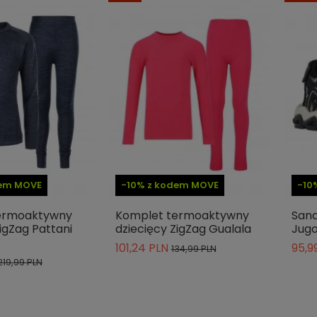
dem MOVE
-10% z kodem MOVE
-10
ermoaktywny
Komplet termoaktywny
Sand
igZag Pattani
dziecięcy ZigZag Gualala
Jug
101,24 PLN
95,9
134,99 PLN
219,99 PLN