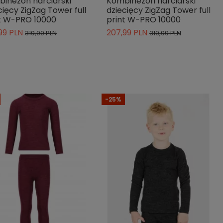
inezon narciarski
Kombinezon narciarski
cięcy ZigZag Tower full
dziecięcy ZigZag Tower full
t W-PRO 10000
print W-PRO 10000
99 PLN
207,99 PLN
319,99 PLN
319,99 PLN
-25%