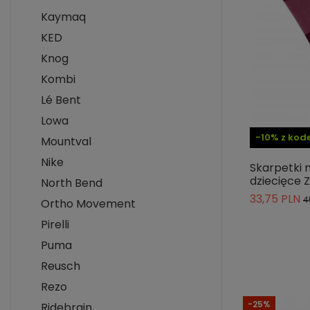
Kaymaq
KED
Knog
Kombi
Lé Bent
Lowa
-10% z ko
Mountval
Nike
Skarpetki n
dziecięce 
North Bend
33,75 PLN
4
Ortho Movement
Pirelli
Puma
Reusch
Rezo
-25%
Ridebrain