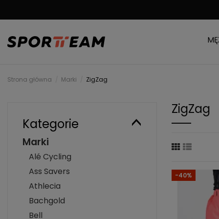
MOŻLIWOŚĆ ZWRO
MĘ
Strona główna
Marki
ZigZag
ZigZag
Kategorie
Marki
Alé Cycling
Ass Savers
-40%
Athlecia
Bachgold
Bell