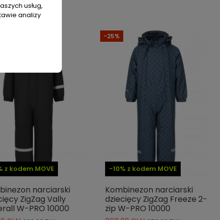
naszych usług,
tawie analizy
-25%
% z kodem MOVE
-10% z kodem MOVE
inezon narciarski
Kombinezon narciarski
cięcy ZigZag Vally
dziecięcy ZigZag Freeze 2-
rall W-PRO 10000
zip W-PRO 10000