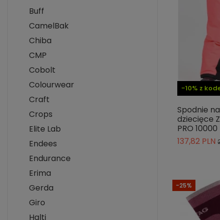
Buff
CamelBak
Chiba
CMP
Cobolt
Colourwear
-10% z ko
Craft
Spodnie na
Crops
dziecięce 
PRO 10000
Elite Lab
137,82 PLN
Endees
Endurance
Erima
-25%
Gerda
Giro
Halti