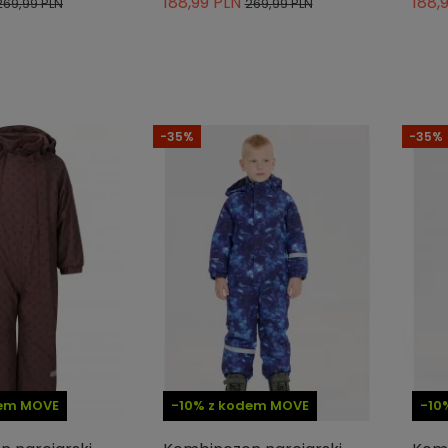
188,99 PLN
188,
269,99 PLN
269,99 PLN
-35%
-35%
dem MOVE
-10% z kodem MOVE
-10