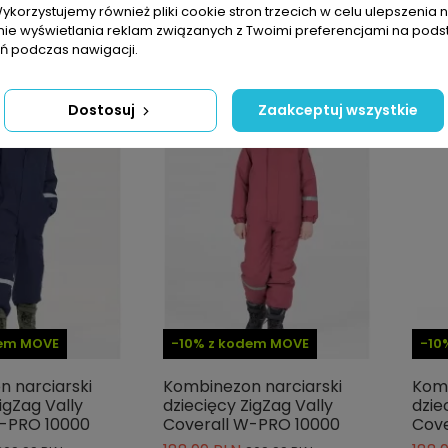
Wykorzystujemy również pliki cookie stron trzecich w celu ulepszenia 
nie wyświetlania reklam związanych z Twoimi preferencjami na pods
 podczas nawigacji.
-30%
-30%
Dostosuj
Zaakceptuj wszystkie
dem MOVE
-10% z kodem MOVE
-10
 narciarski
Kombinezon narciarski
Komb
igZag Vally
dziecięcy ZigZag Vally
dzie
W-PRO 10000
Coverall W-PRO 10000
Cove