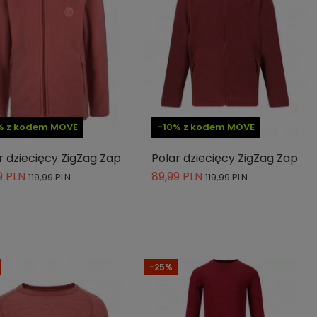
% z kodem MOVE
-10% z kodem MOVE
r dziecięcy ZigZag Zap
Polar dziecięcy ZigZag Zap
9 PLN
89,99 PLN
119,99 PLN
119,99 PLN
-25%