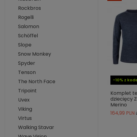
Rockbros
Rogelli
Salomon
Schöffel
Slope
Snow Monkey
Spyder
Tenson
-10% z ko
The North Face
Tripoint
Komplet t
dziecięcy Z
Uvex
Merino
Viking
164,99 PLN
Virtus
Walking Stavar
Waye Vision