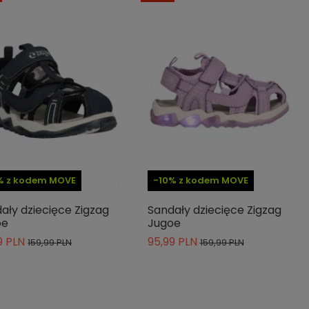
% z kodem MOVE
-10% z kodem MOVE
ały dziecięce Zigzag
Sandały dziecięce Zigzag
oe
Jugoe
9 PLN
95,99 PLN
159,99 PLN
159,99 PLN