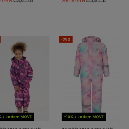
99 PLN
269,99 PLN
269,99 PLN
359,99 PLN
-35%
% z kodem MOVE
-10% z kodem MOVE