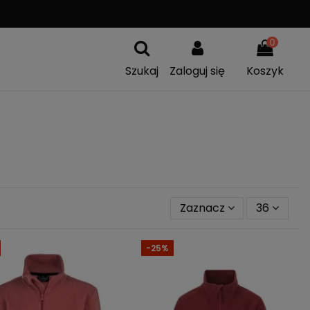
WYSYŁKA OD
299 PLN
0
Szukaj
Zaloguj się
Koszyk
Zaznacz
36
-25%