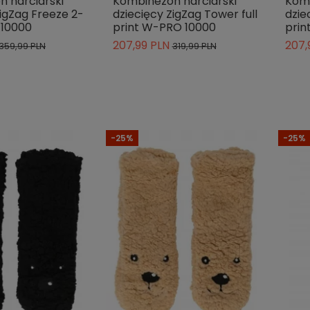
 narciarski
Kombinezon narciarski
Komb
ZigZag Freeze 2-
dziecięcy ZigZag Tower full
dzie
 10000
print W-PRO 10000
prin
207,99 PLN
207,
359,99 PLN
319,99 PLN
-25%
-25%