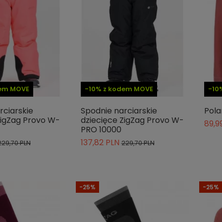
dem MOVE
-10% z kodem MOVE
-10
rciarskie
Spodnie narciarskie
Pola
ZigZag Provo W-
dziecięce ZigZag Provo W-
89,9
PRO 10000
137,82 PLN
229,70 PLN
229,70 PLN
-25%
-25%