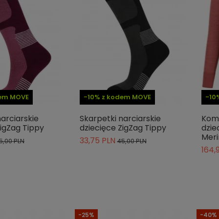
dem MOVE
-10% z kodem MOVE
-10
arciarskie
Skarpetki narciarskie
Kom
ZigZag Tippy
dziecięce ZigZag Tippy
dzie
Meri
33,75 PLN
5,00 PLN
45,00 PLN
164,
-25%
-40%