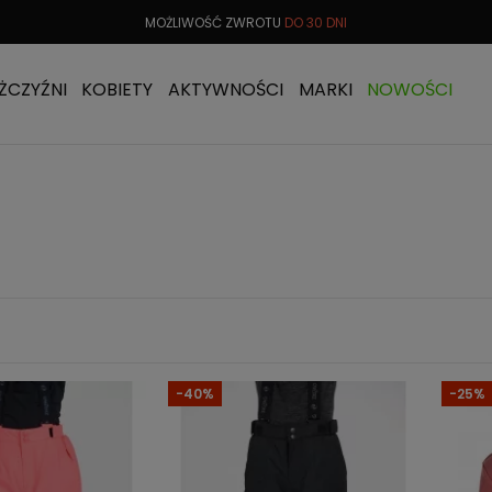
TU
DO 30 DNI
DARMOWA
WYMIANA TOWARU
DARMOWA 
ŻCZYŹNI
KOBIETY
AKTYWNOŚCI
MARKI
NOWOŚCI
-40%
-25%