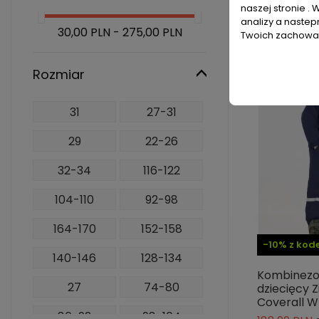
naszej stronie . 
analizy a nastep
30,00 PLN - 275,00 PLN
Twoich zachowań
-30%
Rozmiar
31
27-31
29
22-26
32-34
116-122
104-110
92-98
164-170
152-158
-10% z ko
140-146
128-134
Kombinezon
27
74-80
dziecięcy Z
Coverall 
86-92
98-104