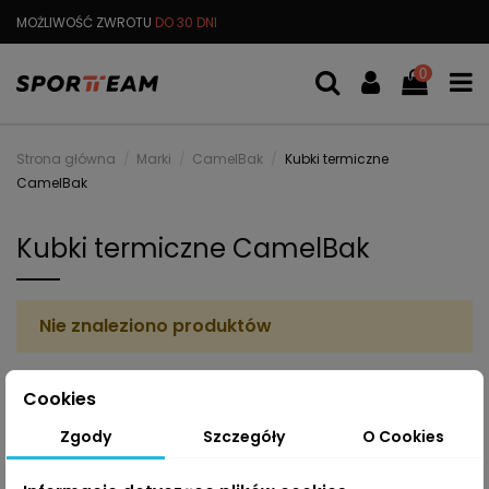
MOŻLIWOŚĆ ZWROTU
DO 30 DNI
DARMOWA
WYMIANA TOWARU
0
Strona główna
Marki
CamelBak
Kubki termiczne
CamelBak
Kubki termiczne CamelBak
Nie znaleziono produktów
Cookies
Zgody
Szczegóły
O Cookies