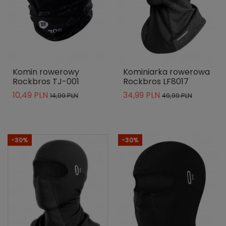
Komin rowerowy
Kominiarka rowerowa
Rockbros TJ-001
Rockbros LF8017
10,49 PLN
34,99 PLN
14,99 PLN
49,99 PLN
-30%
-30%