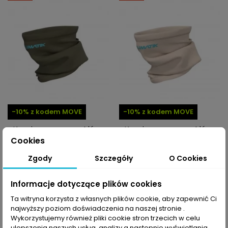
-10% z kodem MOVE
-10% z kodem MOVE
Komin rowerowy Alé
Komin rowerowy Alé
Cycling K-Atmo
Cycling K-Atmo
Cookies
53,99 PLN
53,99 PLN
89,99 PLN
89,99 PLN
Zgody
Szczegóły
O Cookies
Informacje dotyczące plików cookies
-40%
-40%
Ta witryna korzysta z własnych plików cookie, aby zapewnić Ci
najwyższy poziom doświadczenia na naszej stronie .
Wykorzystujemy również pliki cookie stron trzecich w celu
ulepszenia naszych usług, analizy a nastepnie wyświetlania