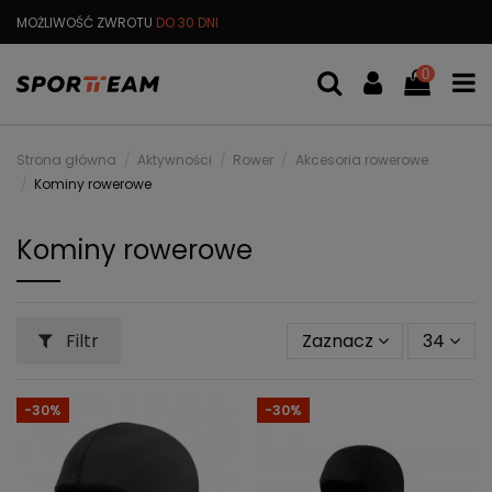
DARMOWA
WYMIANA TOWARU
DARMOWA WYSYŁKA OD
299 PL
0
Strona główna
Aktywności
Rower
Akcesoria rowerowe
Kominy rowerowe
Kominy rowerowe
Filtr
Zaznacz
34
-30%
-30%