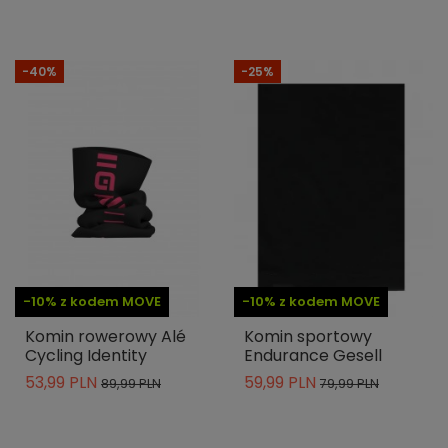
-40%
-25%
-10% z kodem MOVE
-10% z kodem MOVE
Komin rowerowy Alé
Komin sportowy
Cycling Identity
Endurance Gesell
53,99 PLN
59,99 PLN
89,99 PLN
79,99 PLN