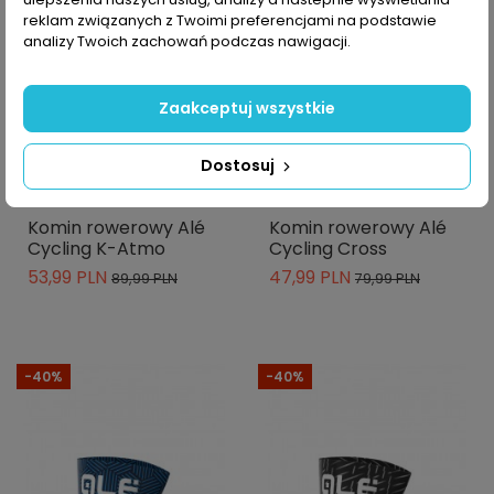
reklam związanych z Twoimi preferencjami na podstawie
analizy Twoich zachowań podczas nawigacji.
Zaakceptuj wszystkie
Dostosuj
-10% z kodem MOVE
-10% z kodem MOVE
Komin rowerowy Alé
Komin rowerowy Alé
Cycling K-Atmo
Cycling Cross
53,99 PLN
47,99 PLN
89,99 PLN
79,99 PLN
-40%
-40%