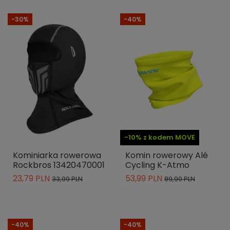
-30%
-40%
-10% z kodem MOVE
Kominiarka rowerowa
Komin rowerowy Alé
Rockbros 13420470001
Cycling K-Atmo
23,79 PLN
53,99 PLN
33,99 PLN
89,99 PLN
-40%
-40%