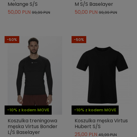
Melange S/S
M S/S Baselayer
50,00 PLN
50,00 PLN
99,99 PLN
99,99 PLN
-50%
-50%
-10% z kodem MOVE
-10% z kodem MOVE
Koszulka treningowa
Koszulka męska Virtus
męska Virtus Bonder
Hubert S/S
L/S Baselayer
25,00 PLN
49,99 PLN