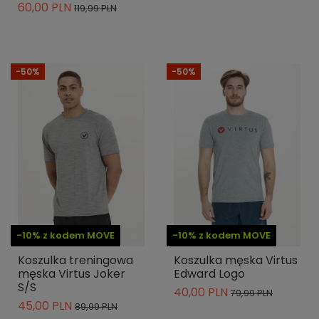
60,00 PLN
119,99 PLN
-50%
-50%
-10% z kodem MOVE
-10% z kodem MOVE
Koszulka treningowa
Koszulka męska Virtus
męska Virtus Joker
Edward Logo
S/S
40,00 PLN
79,99 PLN
45,00 PLN
89,99 PLN