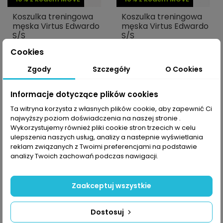
Koszulka treningowa
Koszulka treningowa
męska Virtus Edwardo
męska Virtus Edwardo
S/S
S/S
50,00 PLN
50,00 PLN
99,99 PLN
99,99 PLN
Cookies
Zgody
Szczegóły
O Cookies
Informacje dotyczące plików cookies
-50%
-50%
Ta witryna korzysta z własnych plików cookie, aby zapewnić Ci
najwyższy poziom doświadczenia na naszej stronie .
Wykorzystujemy również pliki cookie stron trzecich w celu
ulepszenia naszych usług, analizy a nastepnie wyświetlania
reklam związanych z Twoimi preferencjami na podstawie
analizy Twoich zachowań podczas nawigacji.
Zaakceptuj wszystkie
-10% z kodem MOVE
-10% z kodem MOVE
Dostosuj