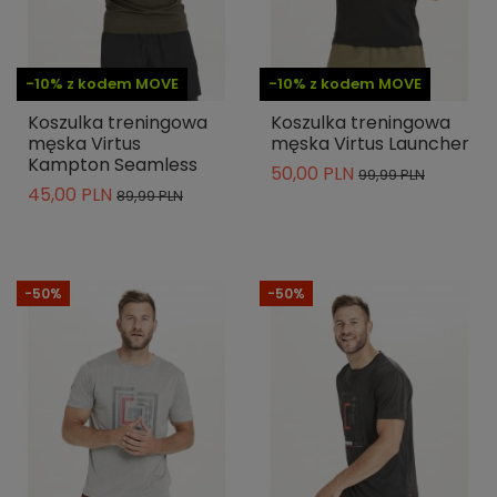
-10% z kodem MOVE
-10% z kodem MOVE
Koszulka treningowa
Koszulka treningowa
męska Virtus
męska Virtus Launcher
Kampton Seamless
50,00 PLN
99,99 PLN
45,00 PLN
89,99 PLN
-50%
-50%