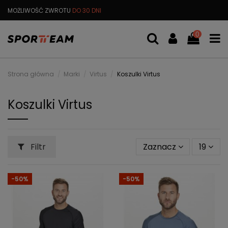
MOŻLIWOŚĆ ZWROTU
DO 30 DNI
DARMOWA
WYMIANA TOWARU
0
Strona główna
Marki
Virtus
Koszulki Virtus
Koszulki Virtus
Filtr
Zaznacz
19
-50%
-50%