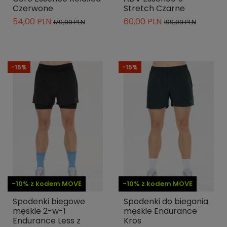
Czerwone
Stretch Czarne
54,00 PLN
60,00 PLN
179,99 PLN
199,99 PLN
-15%
-15%
-10% z kodem MOVE
-10% z kodem MOVE
Spodenki biegowe
Spodenki do biegania
męskie 2-w-1
męskie Endurance
Endurance Less z
Kros