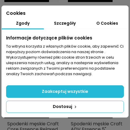
Spodenki treningowe
Spodenki męskie Craft
męskie Virtus Spier
Vent Racing Czarne
Cookies
45,00 PLN
60,00 PLN
89,99 PLN
199,99 PLN
Zgody
Szczegóły
O Cookies
Informacje dotyczące plików cookies
Ta witryna korzysta z własnych plików cookie, aby zapewnić Ci
-70%
-70%
najwyższy poziom doświadczenia na naszej stronie .
Wykorzystujemy również pliki cookie stron trzecich w celu
ulepszenia naszych usług, analizy a nastepnie wyświetlania
reklam związanych z Twoimi preferencjami na podstawie
analizy Twoich zachowań podczas nawigacji.
Zaakceptuj wszystkie
Dostosuj
-10% z kodem MOVE
-10% z kodem MOVE
Spodenki męskie Craft
Spodenki męskie Craft
Core Essence Relaxed
ADV Essence 5"