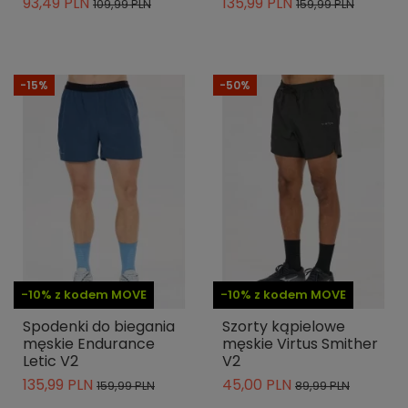
93,49 PLN
135,99 PLN
109,99 PLN
159,99 PLN
-15%
-50%
-10% z kodem MOVE
-10% z kodem MOVE
Spodenki do biegania
Szorty kąpielowe
męskie Endurance
męskie Virtus Smither
Letic V2
V2
135,99 PLN
45,00 PLN
159,99 PLN
89,99 PLN