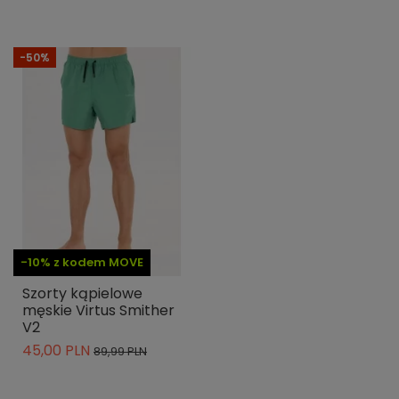
-50%
-10% z kodem MOVE
Szorty kąpielowe
męskie Virtus Smither
V2
45,00 PLN
89,99 PLN