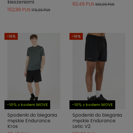
kieszeniami
93,49 PLN
109,99 PLN
152,99 PLN
179,99 PLN
-15%
-15%
-10% z kodem MOVE
-10% z kodem MOVE
Spodenki do biegania
Spodenki do biegania
męskie Endurance
męskie Endurance
Kros
Letic V2