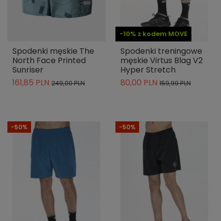
-10% z kodem MOVE
Spodenki męskie The
Spodenki treningowe
North Face Printed
męskie Virtus Blag V2
Sunriser
Hyper Stretch
161,85 PLN
80,00 PLN
249,00 PLN
159,99 PLN
-50%
-50%