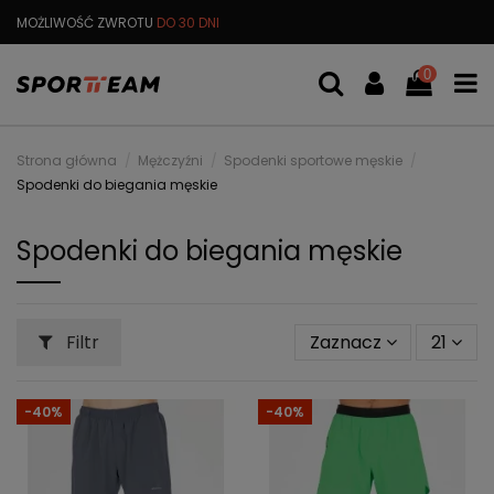
OŻLIWOŚĆ ZWROTU
DO 30 DNI
DARMOWA
WYMIANA TOWARU
0
Strona główna
Mężczyźni
Spodenki sportowe męskie
Spodenki do biegania męskie
Spodenki do biegania męskie
Filtr
Zaznacz
21
-40%
-40%