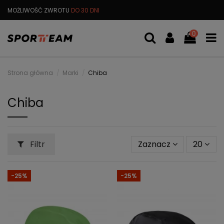
MOŻLIWOŚĆ ZWROTU
DO 30 DNI
DARMOWA
WYMIANA TOWARU
0
Strona główna
Marki
Chiba
Chiba
Filtr
Zaznacz
20
-25%
-25%