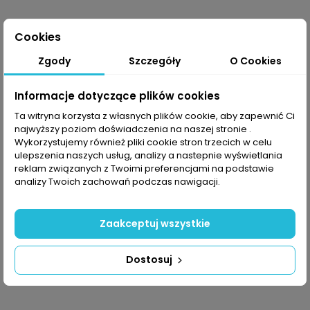
Cookies
-15%
-15%
Zgody
Szczegóły
O Cookies
Informacje dotyczące plików cookies
Ta witryna korzysta z własnych plików cookie, aby zapewnić Ci
najwyższy poziom doświadczenia na naszej stronie .
Wykorzystujemy również pliki cookie stron trzecich w celu
ulepszenia naszych usług, analizy a nastepnie wyświetlania
reklam związanych z Twoimi preferencjami na podstawie
analizy Twoich zachowań podczas nawigacji.
-10% z kodem MOVE
-10% z kodem MOVE
Rękawice do
Skarpetki trekkingowe
Zaakceptuj wszystkie
wspinaczki Zanier
Zanier Hiking Socks
Rock N Rope
76,49 PLN
89,99 PLN
Dostosuj
127,49 PLN
149,99 PLN