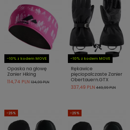
-10% z kodem MOVE
-10% z kodem MOVE
Opaska na głowę
Rękawice
Zanier Hiking
pięciopalczaste Zanier
Obertauern.GTX
114,74 PLN
134,99 PLN
337,49 PLN
449,99 PLN
-25%
-25%