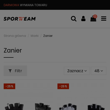
DARMOWA
WYMIANA TOWARU
DARMOWA WYSYŁKA OD
299 PL
0
Strona główna
Marki
Zanier
Zanier
Filtr
Zaznacz
48
-25%
-25%