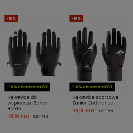
-15%
-15%
-10% z kodem MOVE
-10% z kodem MOVE
Rękawice do
Rękawice sportowe
wspinaczki Zanier
Zanier Endurance
Rofan
101,99 PLN
119,99 PLN
101,99 PLN
119,99 PLN