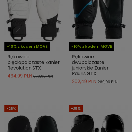
-10% z kodem MOVE
-10% z kodem MOVE
Rękawice
Rękawice
pięciopalczaste Zanier
dwupalczaste
Revolution.STX
juniorskie Zanier
Rauris.GTX
434,99 PLN
579,99 PLN
202,49 PLN
269,99 PLN
-25%
-25%