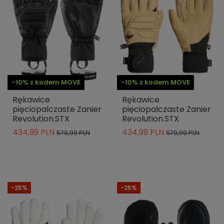
-10% z kodem MOVE
-10% z kodem MOVE
Rękawice
Rękawice
pięciopalczaste Zanier
pięciopalczaste Zanier
Revolution.STX
Revolution.STX
434,99 PLN
434,99 PLN
579,99 PLN
579,99 PLN
-25%
-25%