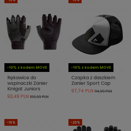
-10% z kodem MOVE
-10% z kodem MOVE
Rękawice do
Czapka z daszkiem
wspinaczki Zanier
Zanier Sport Cap
Kinigat Juniors
97,74 PLN
114,99 PLN
93,49 PLN
109,99 PLN
-15%
-25%