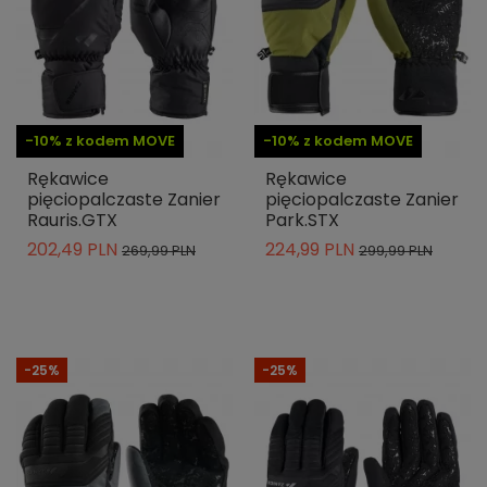
-10% z kodem MOVE
-10% z kodem MOVE
Rękawice
Rękawice
pięciopalczaste Zanier
pięciopalczaste Zanier
Rauris.GTX
Park.STX
202,49 PLN
224,99 PLN
269,99 PLN
299,99 PLN
-25%
-25%