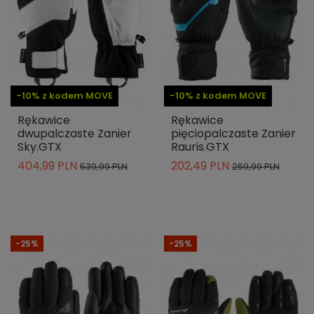
-10% z kodem MOVE
-10% z kodem MOVE
Rękawice
Rękawice
dwupalczaste Zanier
pięciopalczaste Zanier
Sky.GTX
Rauris.GTX
404,99 PLN
202,49 PLN
539,99 PLN
269,99 PLN
-25%
-25%