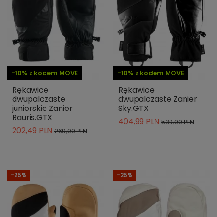
-10% z kodem MOVE
-10% z kodem MOVE
Rękawice
Rękawice
dwupalczaste
dwupalczaste Zanier
juniorskie Zanier
Sky.GTX
Rauris.GTX
404,99 PLN
539,99 PLN
202,49 PLN
269,99 PLN
-25%
-25%