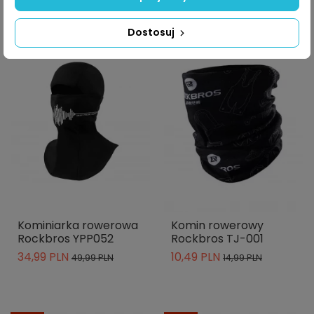
Dostosuj
-30%
-30%
Kominiarka rowerowa
Komin rowerowy
Rockbros YPP052
Rockbros TJ-001
34,99 PLN
10,49 PLN
49,99 PLN
14,99 PLN