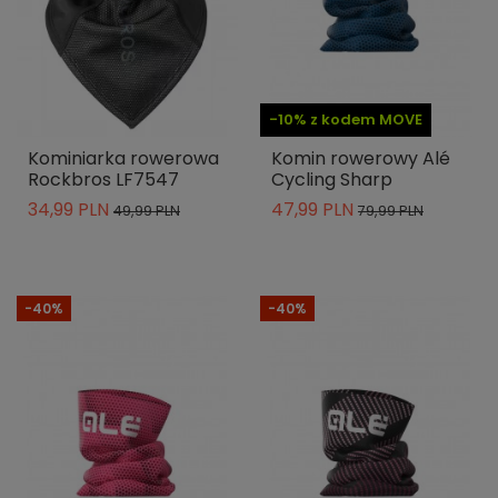
-10% z kodem MOVE
Kominiarka rowerowa
Komin rowerowy Alé
Rockbros LF7547
Cycling Sharp
34,99 PLN
47,99 PLN
49,99 PLN
79,99 PLN
-40%
-40%