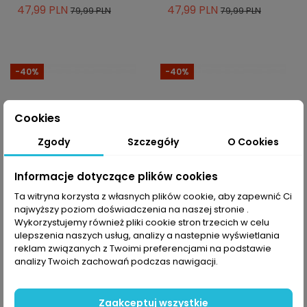
47,99 PLN
47,99 PLN
79,99 PLN
79,99 PLN
-40%
-40%
Cookies
Zgody
Szczegóły
O Cookies
Informacje dotyczące plików cookies
Ta witryna korzysta z własnych plików cookie, aby zapewnić Ci
najwyższy poziom doświadczenia na naszej stronie .
Wykorzystujemy również pliki cookie stron trzecich w celu
-10% z kodem MOVE
-10% z kodem MOVE
ulepszenia naszych usług, analizy a nastepnie wyświetlania
reklam związanych z Twoimi preferencjami na podstawie
Komin rowerowy Alé
Komin rowerowy Alé
analizy Twoich zachowań podczas nawigacji.
Cycling Stars
Cycling Stars
47,99 PLN
47,99 PLN
79,99 PLN
79,99 PLN
Zaakceptuj wszystkie