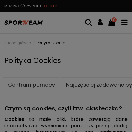
MOŻLIWOŚĆ ZWROTU
DO 30 DNI
DARMOWA
WYMIANA TOWARU
0
Strona główna
Polityka Cookies
Polityka Cookies
Centrum pomocy
Najczęściej zadawane py
Czym są cookies, czyli tzw. ciasteczka?
Cookies
to małe pliki, które zawierają dane
informatyczne wymieniane pomiędzy przeglądarką