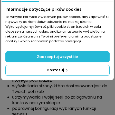
W jakim celu wykorzystujemy pliki
cookie?
Informacje dotyczące plików cookies
Ta witryna korzysta z własnych plików cookie, aby zapewnić Ci
Głównym zadaniem plików cookie jest optymalizacja
najwyższy poziom doświadczenia na naszej stronie .
procesu korzystania z naszego sklepu.
Wykorzystujemy również pliki cookie stron trzecich w celu
Wykorzystujemy je między innymi w celu:
ulepszenia naszych usług, analizy a nastepnie wyświetlania
reklam związanych z Twoimi preferencjami na podstawie
dostosowania zawartości stron internetowych
analizy Twoich zachowań podczas nawigacji.
do Twoich indywidualnych preferencji
zapamiętania, jakie strony odwiedzasz w
Zaakceptuj wszystkie
serwisie, i rekomendować Ci dostosowane do
Ciebie treści
utrwalania interfejsu użytkownika, np. w
Dostosuj
zakresie wybranego języka lub regionu, z
którego pochodzisz
wyświetlania strony, która dostosowana jest do
Twoich potrzeb
utrzymywania Twojej sesji po zalogowaniu na
konto w naszym sklepie
poprawnej konfiguracji wybranych funkcji
serwisu