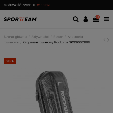
MOŻLIWOŚĆ ZWROTU
DO 30 DNI
DARMOWA
WYMIANA TOWARU
0
Strona główna
Aktywności
Rower
Akcesoria
rowerowe
Organizer rowerowy Rockbros 30990003001
-30%