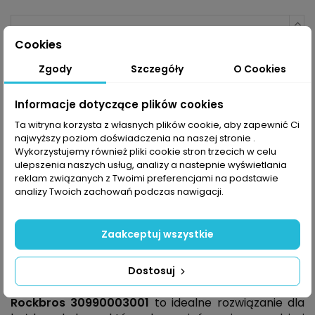
Cookies
Zgody
Szczegóły
O Cookies
Dodaj do koszyka
Informacje dotyczące plików cookies
Ta witryna korzysta z własnych plików cookie, aby zapewnić Ci
najwyższy poziom doświadczenia na naszej stronie .
Wykorzystujemy również pliki cookie stron trzecich w celu
ulepszenia naszych usług, analizy a nastepnie wyświetlania
Powiadom mnie kiedy dostępne
reklam związanych z Twoimi preferencjami na podstawie
analizy Twoich zachowań podczas nawigacji.
Zaakceptuj wszystkie
Opis
Dostosuj
Rockbros
30990003001
to idealne rozwiązanie dla