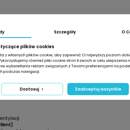
umbnical
bez problemu pomieści wszystkie niezbędne drob
ia powleczono hydrofobową powłoką
DWR™
gwarantującą 
dy
Szczegóły
O C
 oddychającej siateczki, a długi, regulowany pasek poz
encji i stylu życia.
otyczące plików cookies
jest Ci niezbędne w trakcie aktywności na śwież
sta z własnych plików cookie, aby zapewnić Ci najwyższy poziom do
naną na zamek błyskawiczny - idealną na przechowywan
Wykorzystujemy również pliki cookie stron trzecich w celu ulepszenia 
utelki z wodą lub mapy, pozwalając na jeszcze lepsze wy
nie wyświetlania reklam związanych z Twoimi preferencjami na pods
 podczas nawigacji.
niejszającą skraplanie wilgoci na materiale. DWR odpy
Dostosuj
Zaakceptuj wszystkie
entylacji
lent)