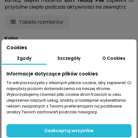
kurtką. Miękki materiał
Soft Teddy Pile
zapewni Ci
przytulne ciepło podczas aktywności na zewnątrz.
Tabela rozmiarów
Kolor
Cookies
Rozmiar
Zgody
Szczegóły
O Cookies
Informacje dotyczące plików cookies
Ta witryna korzysta z własnych plików cookie, aby zapewnić Ci
najwyższy poziom doświadczenia na naszej stronie .
Wykorzystujemy również pliki cookie stron trzecich w celu
ulepszenia naszych usług, analizy a nastepnie wyświetlania
Dodaj do koszyka
reklam związanych z Twoimi preferencjami na podstawie
analizy Twoich zachowań podczas nawigacji.
Zaakceptuj wszystkie