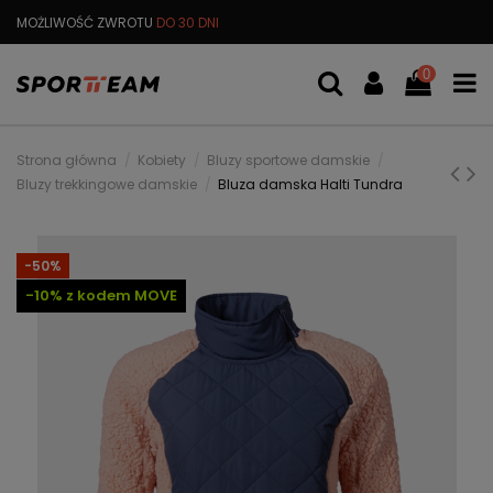
MOŻLIWOŚĆ ZWROTU
DO 30 DNI
DARMOWA
WYMIANA TOWARU
0
Strona główna
Kobiety
Bluzy sportowe damskie
Bluzy trekkingowe damskie
Bluza damska Halti Tundra
-50%
-10% z kodem MOVE