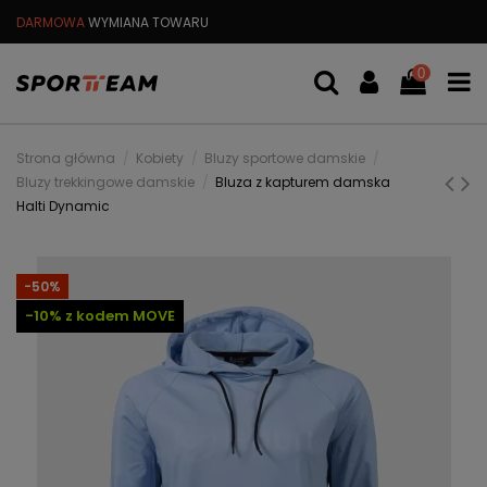
DARMOWA
WYMIANA TOWARU
DARMOWA WYSYŁKA OD
299 PL
0
Strona główna
Kobiety
Bluzy sportowe damskie
Bluzy trekkingowe damskie
Bluza z kapturem damska
Halti Dynamic
-50%
-10% z kodem MOVE