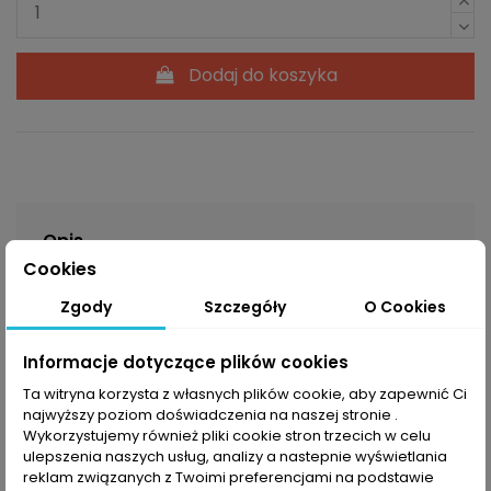
Dodaj do koszyka
Opis
Cookies
Zgody
Szczegóły
O Cookies
Wygodna i oddychająca
bluza z kapturem
to
prawdziwy must-have dla każdej osoby, która lubi
Informacje dotyczące plików cookies
wędrówki albo inne formy aktywnego spędzania
wolnego czasu.
Bluza Halti Dynamic
została
Ta witryna korzysta z własnych plików cookie, aby zapewnić Ci
najwyższy poziom doświadczenia na naszej stronie .
wykonana z materiału
Active Dry
, dzięki czemu
Wykorzystujemy również pliki cookie stron trzecich w celu
zapewnia wszystkie niezbędne właściwości odzieży
ulepszenia naszych usług, analizy a nastepnie wyświetlania
sportowej. Model ten został wyposażony w typową
reklam związanych z Twoimi preferencjami na podstawie