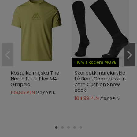
-10% z kodem MOVE
Koszulka męska The
Skarpetki narciarskie
North Face Flex MA
Lé Bent Compression
Graphic
Zero Cushion Snow
Sock
109,85 PLN
169,00 PLN
164,99 PLN
219,99 PLN