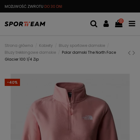
MOŻLIWOŚĆ ZWROTU
DO 30 DNI
DARMOWA
WYMIANA TOWARU
0
Strona główna
Kobiety
Bluzy sportowe damskie
Bluzy trekkingowe damskie
Polar damski The North Face
Glacier 100 1/4 Zip
-40%