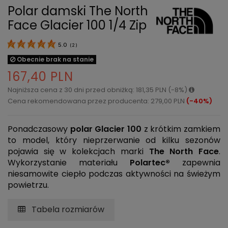
Polar damski The North
Face Glacier 100 1/4 Zip
5.0
(
2
)
Obecnie brak na stanie
167,40 PLN
Najniższa cena z 30 dni przed obniżką: 181,35 PLN (-8%)
Cena rekomendowana przez producenta: 279,00 PLN
(-40%)
Ponadczasowy
polar Glacier 100
z krótkim zamkiem
to model, który nieprzerwanie od kilku sezonów
pojawia się w kolekcjach marki
The North Face
.
Wykorzystanie materiału
Polartec®
zapewnia
niesamowite ciepło podczas aktywności na świeżym
powietrzu.
Tabela rozmiarów