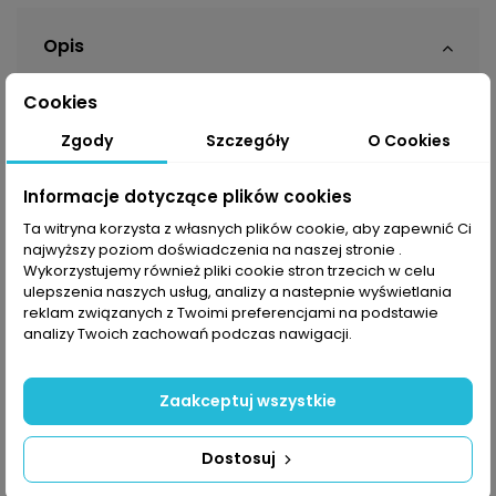
Opis
Cookies
Podczas górskich wędrówek niskie temperatury na
Zgody
Szczegóły
O Cookies
prawdę potrafią dać w kość. Dlatego w swojej
garderobie warto mieć ciepłą warstwę pośrednią,
Informacje dotyczące plików cookies
która będzie stanowiła dodatkową barierę
chroniącą Cię przed mrozem. Polar
The North Face
Ta witryna korzysta z własnych plików cookie, aby zapewnić Ci
Glacier 100
jest lekki i niezwykle wygodny.
najwyższy poziom doświadczenia na naszej stronie .
Wykorzystujemy również pliki cookie stron trzecich w celu
Wysoki kołnierz zapobiega dostawaniu się wiatru pod
ulepszenia naszych usług, analizy a nastepnie wyświetlania
bluzę, a zamek 1/4 pozwala regulować dopływ
reklam związanych z Twoimi preferencjami na podstawie
powietrza podczas wzrostu temperatur. Elastyczne
analizy Twoich zachowań podczas nawigacji.
ściągacze na końcach rękawów oraz na dolnej
krawędzi poprawia dopasowanie polaru.
Zaakceptuj wszystkie
Wszechstronny, odporny na warunki
atmosferyczne materiał polarowy, który zapewnia
doskonałą izolację termiczną, zatrzymując ciepło
Dostosuj
ciała w kieszeniach powietrznych. Jest wysoce