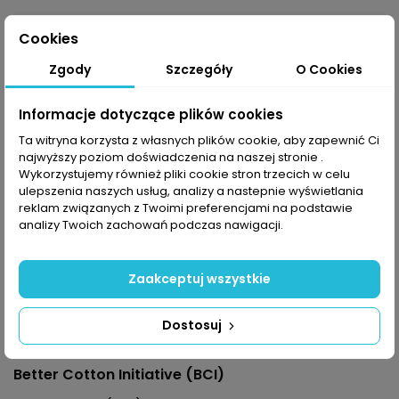
Cookies
Opis
Zgody
Szczegóły
O Cookies
Bluza z kapturem
The North Face Drew Peak
Informacje dotyczące plików cookies
powinna
stanowić podstawę każdej
Ta witryna korzysta z własnych plików cookie, aby zapewnić Ci
garderoby - niesamowicie wygodna i ciepła idealnie
najwyższy poziom doświadczenia na naszej stronie .
sprawdzi się jako warstwa wierzchnia w czasie
Wykorzystujemy również pliki cookie stron trzecich w celu
chłodniejszych dni. Wykonana z certyfikowanej
ulepszenia naszych usług, analizy a nastepnie wyświetlania
bawełny Better Cotton Initiative jest gładka z
reklam związanych z Twoimi preferencjami na podstawie
zewnątrz, a dzięki szczotkowanej bawełnie jest
analizy Twoich zachowań podczas nawigacji.
miękka i przyjemna wewnątrz. Całość modelu
uzupełnia klasyczny kaptur ze sznurkiem oraz
Zaakceptuj wszystkie
pojemna kieszeń kangurka. Dla prawdziwych fanów
marki
The North Face
kluczowym elementem
designu jest charakterystyczne logo
TNF
Dostosuj
wyhaftowane na przodzie.
Better Cotton Initiative (BCI)