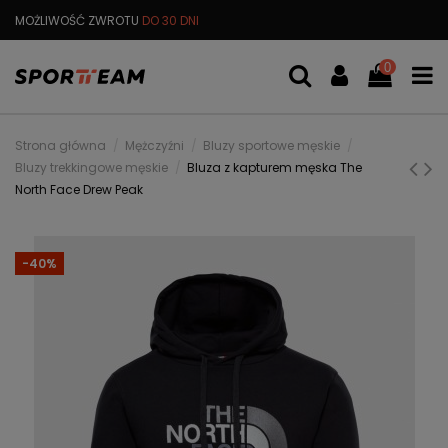
MOŻLIWOŚĆ ZWROTU
DO 30 DNI
DARMOWA
WYMIANA TOWARU
0
Strona główna
Mężczyźni
Bluzy sportowe męskie
Bluzy trekkingowe męskie
Bluza z kapturem męska The
North Face Drew Peak
-40%