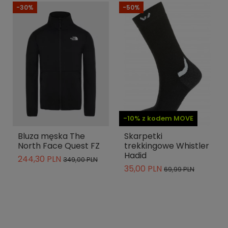
-30%
-50%
-10% z kodem MOVE
Bluza męska The
Skarpetki
North Face Quest FZ
trekkingowe Whistler
Hadid
244,30 PLN
349,00 PLN
35,00 PLN
69,99 PLN