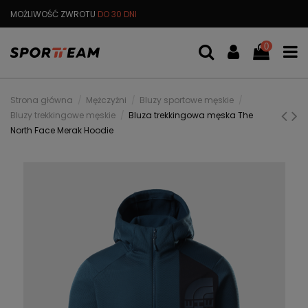
MOŻLIWOŚĆ ZWROTU
DO 30 DNI
DARMOWA
WYMIANA TOWARU
0
Strona główna
Mężczyźni
Bluzy sportowe męskie
Bluzy trekkingowe męskie
Bluza trekkingowa męska The
North Face Merak Hoodie