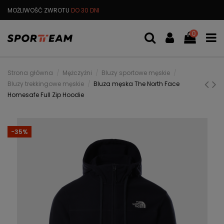
MOŻLIWOŚĆ ZWROTU
DO 30 DNI
DARMOWA
WYMIANA TOWARU
0
Strona główna
Mężczyźni
Bluzy sportowe męskie
Bluzy trekkingowe męskie
Bluza męska The North Face
Homesafe Full Zip Hoodie
-35%