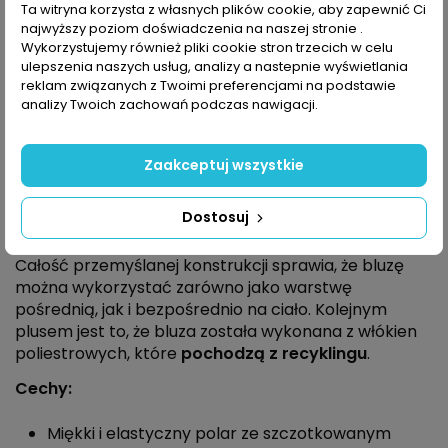
Opis
Ta witryna korzysta z własnych plików cookie, aby zapewnić Ci
najwyższy poziom doświadczenia na naszej stronie .
Wykorzystujemy również pliki cookie stron trzecich w celu
ulepszenia naszych usług, analizy a nastepnie wyświetlania
Bluza North Face Canyonlands Full Zip
oferuje
reklam związanych z Twoimi preferencjami na podstawie
idealne połączenie ciepła, swobody ruchów i stylu.
analizy Twoich zachowań podczas nawigacji.
Miękki, szczotkowany materiał dobrze przylega
do ciała i zapewnia, że ​​nie będziesz mieć żadnych
problemów z otarciami, nawet podczas
Zaakceptuj wszystkie
intensywnych aktywności. Tkanina jest dość
elastyczna, dzięki czemu razem z raglanowymi
Dostosuj
rękawami gwarantuje większą swobodę ruchów.
Całość przemyślanej konstrukcji sprawia, że bluzę
można wykorzystać zarówno jako warstwę
pośrednią, jak i bezpośrednio na ciało. Kolejnym
plusem jest to, że bluza została wykonana z włókien
poliestrowych, które
pochodzą z recyklingu
.
Cechy:
Miękki i elastyczny polar ze szczotkowanym