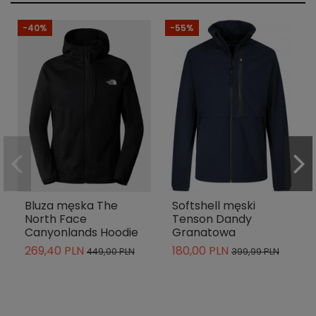
-40%
-55%
Bluza męska The
Softshell męski
North Face
Tenson Dandy
Canyonlands Hoodie
Granatowa
269,40 PLN
180,00 PLN
449,00 PLN
399,99 PLN