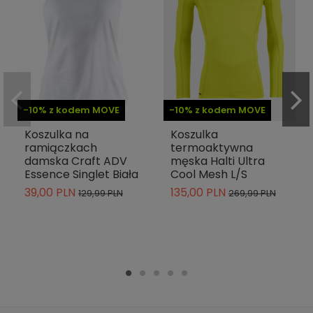
-10% z kodem MOVE
-10% z kodem MOVE
Koszulka na
Koszulka
ramiączkach
termoaktywna
damska Craft ADV
męska Halti Ultra
Essence Singlet Biała
Cool Mesh L/S
39,00 PLN
135,00 PLN
129,99 PLN
269,99 PLN