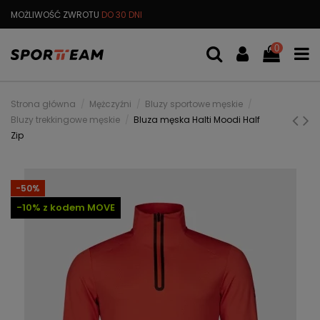
MOŻLIWOŚĆ ZWROTU
DO 30 DNI
DARMOWA
WYMIANA TOWARU
0
Strona główna
Mężczyźni
Bluzy sportowe męskie
Bluzy trekkingowe męskie
Bluza męska Halti Moodi Half
Zip
-50%
-10% z kodem MOVE