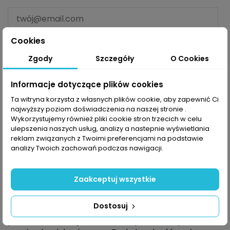
Cookies
Powiadom mnie kiedy dostępne
Zgody
Szczegóły
O Cookies
Informacje dotyczące plików cookies
Ta witryna korzysta z własnych plików cookie, aby zapewnić Ci
Opis
najwyższy poziom doświadczenia na naszej stronie .
Wykorzystujemy również pliki cookie stron trzecich w celu
ulepszenia naszych usług, analizy a nastepnie wyświetlania
reklam związanych z Twoimi preferencjami na podstawie
Męska bluza Halti Moodi
to idealny wybór na stoki i
analizy Twoich zachowań podczas nawigacji.
inne zimowe aktywności. Techniczna dzianina
Active
Dry
z strukturalną konstrukcją z tyłu odprowadza
wilgoć i zapewnia przewiewność. Model
Zaakceptuj wszystkie
ten posiada zamek błyskawiczny do połowy i stójkę,
która dodatkowo chroni szyję. Ta klasyczna i
Dostosuj
lekka bluza sprawdzi się jako warstwa
podstawowa lub jako warstwa pośrednia pod kurtkę