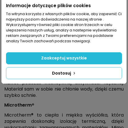
Elastyczny materiał zapewnia maksymalną swobodę
Informacje dotyczące plików cookies
ruchów oraz dobre dopasowanie.
Ta witryna korzysta z własnych plików cookie, aby zapewnić Ci
Bluza została wyposażona w wysoki kołnierz
najwyższy poziom doświadczenia na naszej stronie .
chroniący szyję oraz pełny zamek błyskawiczny
Wykorzystujemy również pliki cookie stron trzecich w celu
ulepszenia naszych usług, analizy a nastepnie wyświetlania
zakończony patką chroniącą podbródek. Posiada
reklam związanych z Twoimi preferencjami na podstawie
dwie praktyczne kieszenie boczne zapinane na
analizy Twoich zachowań podczas nawigacji.
zamek, w których można bezpiecznie schować
niezbędne drobiazgi.
Zaakceptuj wszystkie
Active Dry
Active Dry to materiał skutecznie odprowadzający
Dostosuj
wilgoć z powierzchni skóry, zapewniając suchość
nawet podczas intensywnej aktywności fizycznej.
Materiał sam w sobie nie chłonie wody, dzięki czemu
szybko schnie.
Microtherm®
Microtherm® to ciepła i miękka wyściółka, która
zapewnia doskonałą izolację termiczną, dzięki
wykorzystaniu zaawansowanych materiałów. Mimo