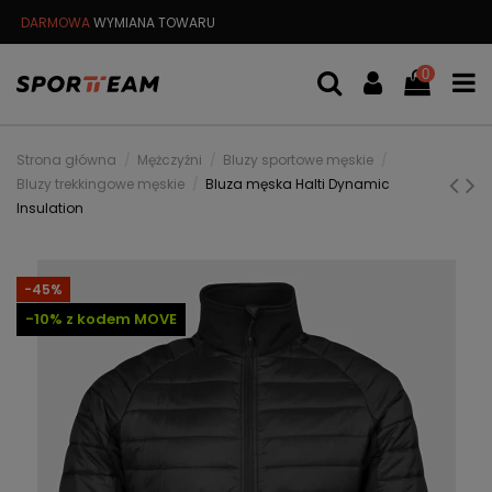
DARMOWA
WYMIANA TOWARU
DARMOWA WYSYŁKA OD
299 PL
0
Strona główna
Mężczyźni
Bluzy sportowe męskie
Bluzy trekkingowe męskie
Bluza męska Halti Dynamic
Insulation
-45%
-10% z kodem MOVE