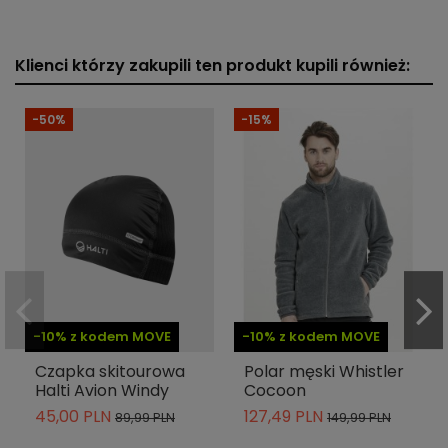
Klienci którzy zakupili ten produkt kupili również:
-50%
-15%
-10% z kodem MOVE
-10% z kodem MOVE
Czapka skitourowa
Polar męski Whistler
Halti Avion Windy
Cocoon
45,00 PLN
127,49 PLN
89,99 PLN
149,99 PLN