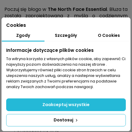
Poczuj się błogo w
The North Face Essential
. Bluza ta
została zaprojektowana z myślą o codziennym
użytkowaniu łącząc w sobie wysoką jakość
Cookies
materiałów z klasycznym designem, aby sprostać
wymaganiom zarówno miejskiej dżungli, jak i
Zgody
Szczegóły
O Cookies
łagodnych przygód na łonie natury. Wykonana z
mieszanki wysokiej jakości bawełny i poliestru jest
Informacje dotyczące plików cookies
niezwykle przyjemna w dotyku, oferując tym samym
Ta witryna korzysta z własnych plików cookie, aby zapewnić Ci
wyjątkowy komfort noszenia przez cały dzień. Jej
najwyższy poziom doświadczenia na naszej stronie .
ponadczasowy krój z obniżoną linią ramion dodaje
Wykorzystujemy również pliki cookie stron trzecich w celu
nowoczesnego akcentu do Twojego codziennego
ulepszenia naszych usług, analizy a nastepnie wyświetlania
ubioru. Natomiast logo
The North Face
umieszczone
reklam związanych z Twoimi preferencjami na podstawie
na piersi i łopatce jest subtelnym, ale wyrazistym
analizy Twoich zachowań podczas nawigacji.
elementem charakterystycznym dla marki zza
oceanu.
Zaakceptuj wszystkie
Cechy:
Dostosuj
Materiał przyjemny w dotyku
Ponadczasowy krój