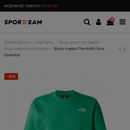
MOŻLIWOŚĆ ZWROTU
DO 30 DNI
DARMOWA
WYMIANA TOWARU
0
Strona główna
Mężczyźni
Bluzy sportowe męskie
Bluzy trekkingowe męskie
Bluza męska The North Face
Essential
-25%