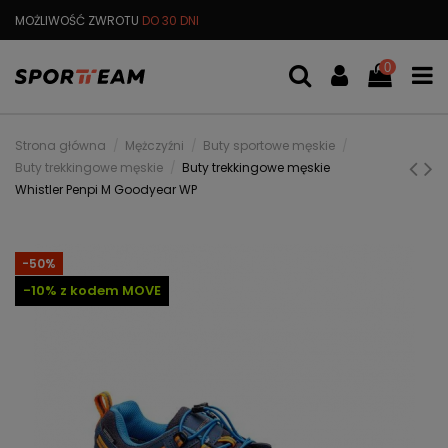
MOŻLIWOŚĆ ZWROTU
DO 30 DNI
DARMOWA
WYMIANA TOWARU
0
Strona główna
Mężczyźni
Buty sportowe męskie
Buty trekkingowe męskie
Buty trekkingowe męskie
Whistler Penpi M Goodyear WP
-50%
-10% z kodem MOVE