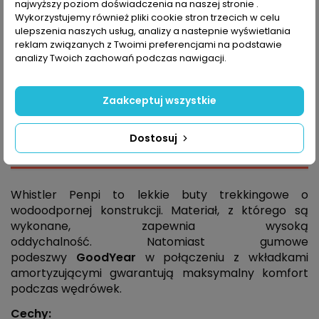
najwyższy poziom doświadczenia na naszej stronie .
Wykorzystujemy również pliki cookie stron trzecich w celu
ulepszenia naszych usług, analizy a nastepnie wyświetlania
reklam związanych z Twoimi preferencjami na podstawie
analizy Twoich zachowań podczas nawigacji.
Powiadom mnie kiedy dostępne
Zaakceptuj wszystkie
Dostosuj
Opis
Whistler Penpi to lekkie buty trekkingowe o
wodoodpornej konstrukcji. Materiał, z którego są
wykonane, zapewnia wysoką
oddychalność. Natomiast gumowe
podeszwy
GoodYear
w połączeniu z wkładkami
amortyzującymi gwarantują maksymalny komfort
podczas wędrówek.
Cechy: