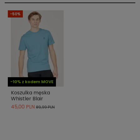
-50%
-10% z kodem MOVE
Koszulka męska
Whistler Blair
45,00 PLN
89,99 PLN