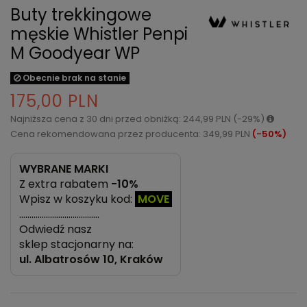
Buty trekkingowe
męskie Whistler Penpi
M Goodyear WP
Obecnie brak na stanie
175,00 PLN
Najniższa cena z 30 dni przed obniżką: 244,99 PLN (-29%)
Cena rekomendowana przez producenta: 349,99 PLN
(-50%)
WYBRANE MARKI
Z extra rabatem
-10%
Wpisz w koszyku kod:
MOVE
…………………………………
Odwiedź nasz
sklep stacjonarny na:
ul.
Albatrosów 10, Kraków